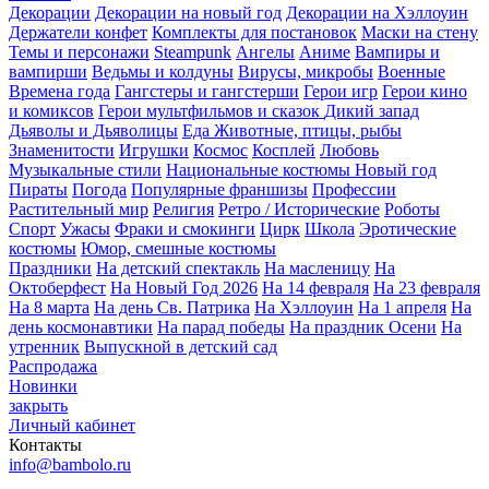
Декорации
Декорации на новый год
Декорации на Хэллоуин
Держатели конфет
Комплекты для постановок
Маски на стену
Темы и персонажи
Steampunk
Ангелы
Аниме
Вампиры и
вампирши
Ведьмы и колдуны
Вирусы, микробы
Военные
Времена года
Гангстеры и гангстерши
Герои игр
Герои кино
и комиксов
Герои мультфильмов и сказок
Дикий запад
Дьяволы и Дьяволицы
Еда
Животные, птицы, рыбы
Знаменитости
Игрушки
Космос
Косплей
Любовь
Музыкальные стили
Национальные костюмы
Новый год
Пираты
Погода
Популярные франшизы
Профессии
Растительный мир
Религия
Ретро / Исторические
Роботы
Спорт
Ужасы
Фраки и смокинги
Цирк
Школа
Эротические
костюмы
Юмор, смешные костюмы
Праздники
На детский спектакль
На масленицу
На
Октоберфест
На Новый Год 2026
На 14 февраля
На 23 февраля
На 8 марта
На день Св. Патрика
На Хэллоуин
На 1 апреля
На
день космонавтики
На парад победы
На праздник Осени
На
утренник
Выпускной в детский сад
Распродажа
Новинки
закрыть
Личный кабинет
Контакты
info@bambolo.ru