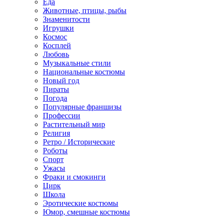
Еда
Животные, птицы, рыбы
Знаменитости
Игрушки
Космос
Косплей
Любовь
Музыкальные стили
Национальные костюмы
Новый год
Пираты
Погода
Популярные франшизы
Профессии
Растительный мир
Религия
Ретро / Исторические
Роботы
Спорт
Ужасы
Фраки и смокинги
Цирк
Школа
Эротические костюмы
Юмор, смешные костюмы