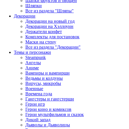
Шапки фруктов и овощей
Шляпки
Все из раздела "Шляпы"
Декорации
Декорации на новый год
Декорации на Хэллоуин
Держатели конфет
Комплекты для постановок
Маски на стену
Все из раздела "Декорации"
Темы и персонажи
Steampunk
Ангелы
Аниме
Вампиры и вампирши
Ведьмы и колдуны
Вирусы, микробы
Военные
Времена года
Гангстеры и гангстерши
Герои игр
Герои кино и комиксов
Герои мультфильмов и сказок
Дикий запад
Дьяволы и Дьяволицы