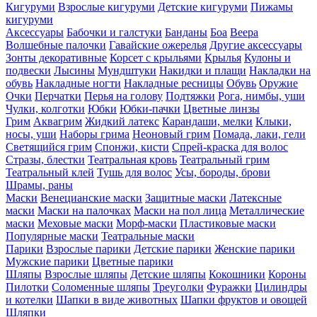
Кигуруми
Взрослые кигуруми
Детские кигуруми
Пижамы
кигуруми
Аксессуары
Бабочки и галстуки
Банданы
Боа
Веера
Волшебные палочки
Гавайские ожерелья
Другие аксессуары
Зонты декоративные
Корсет с крыльями
Крылья
Кулоны и
подвески
Лысины
Мундштуки
Накидки и плащи
Накладки на
обувь
Накладные ногти
Накладные ресницы
Обувь
Оружие
Очки
Перчатки
Перья на голову
Подтяжки
Рога, нимбы, уши
Чулки, колготки
Юбки
Юбки-пачки
Цветные линзы
Грим
Аквагрим
Жидкий латекс
Карандаши, мелки
Клыки,
носы, уши
Наборы грима
Неоновый грим
Помада, лаки, гели
Светящийся грим
Спонжи, кисти
Спрей-краска для волос
Стразы, блестки
Театральная кровь
Театральный грим
Театральный клей
Тушь для волос
Усы, бороды, брови
Шрамы, раны
Маски
Венецианские маски
Защитные маски
Латексные
маски
Маски на палочках
Маски на пол лица
Металлические
маски
Меховые маски
Морф-маски
Пластиковые маски
Популярные маски
Театральные маски
Парики
Взрослые парики
Детские парики
Женские парики
Мужские парики
Цветные парики
Шляпы
Взрослые шляпы
Детские шляпы
Кокошники
Короны
Пилотки
Соломенные шляпы
Треуголки
Фуражки
Цилиндры
и котелки
Шапки в виде животных
Шапки фруктов и овощей
Шляпки