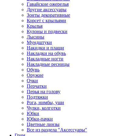
Гавайские ожерелья
Другие аксессуары
Зонты декоративные
Корсет с крыльями
Крылья
Кулоны и подвески
Лысины
Мундштуки
Накидки и плащи
Накладки на обувь
Накладные ногти
Накладные ресницы
Обувь
Оружие
Очки
Перчатки
Перья на голову
Подтяжки
Рога, нимбы, уши
Чулки, колготки
Юбки
Юбки-пачки
Цветные линзы
Все из раздела "Аксессуары"
Грим