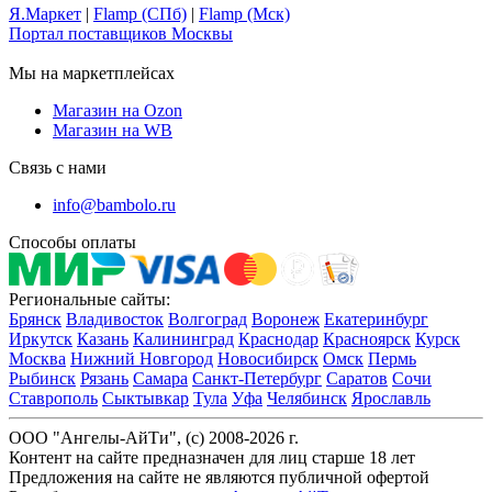
Я.Маркет
|
Flamp (СПб)
|
Flamp (Мск)
Портал поставщиков Москвы
Мы на маркетплейсах
Магазин на Ozon
Магазин на WB
Связь с нами
info@bambolo.ru
Способы оплаты
Региональные сайты:
Брянск
Владивосток
Волгоград
Воронеж
Екатеринбург
Иркутск
Казань
Калининград
Краснодар
Красноярск
Курск
Москва
Нижний Новгород
Новосибирск
Омск
Пермь
Рыбинск
Рязань
Самара
Санкт-Петербург
Саратов
Сочи
Ставрополь
Сыктывкар
Тула
Уфа
Челябинск
Ярославль
ООО "Ангелы-АйТи", (c) 2008-2026 г.
Контент на сайте предназначен для лиц старше 18 лет
Предложения на сайте не являются публичной офертой