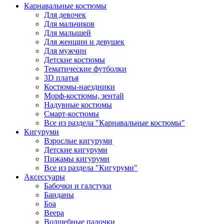
Карнавальные костюмы
Для девочек
Для мальчиков
Для малышей
Для женщин и девушек
Для мужчин
Детские костюмы
Тематические футболки
3D платья
Костюмы-наездники
Морф-костюмы, зентай
Надувные костюмы
Смарт-костюмы
Все из раздела "Карнавальные костюмы"
Кигуруми
Взрослые кигуруми
Детские кигуруми
Пижамы кигуруми
Все из раздела "Кигуруми"
Аксессуары
Бабочки и галстуки
Банданы
Боа
Веера
Волшебные палочки