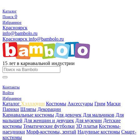
Каталог
0
Поиск
Избранное
Красноярск
info@bambolo.ru
Красноярск
info@bambolo.ru
15 лет в карнавальной индустрии
Контакты
Войти
Избранное
Каталог
Хэлллоуин
Костюмы
Аксессуары
Грим
Маски
Парики
Шляпы
Декорации
Карнавальные костюмы
Для девочек
Для мальчиков
Для
малышей
Для женщин и девушек
Для мужчин
Детские
костюмы
Тематические футболки
3D платья
Костюмы-
наездники
Морф-костюмы, зентай
Надувные костюмы
Смарт-
костюмы