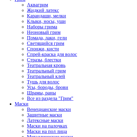
Аквагрим
Жидкий латекс
Карандаши, мелки
Клыки, носы, уши
Наборы грима
Неоновый грим
Помада, лаки, гели
Светящийся грим
Спонжи, кисти
Спрей-краска для волос
Стразы, блестки
Театральная кровь
Театральный грим
Театральный клей
Тушь для волос
Усы, бороды, брови
Шрамы, раны
Все из раздела "Грим"
Маски
Венецианские маски
Защитные маски
Латексные маски
Маски на палочках
Маски на пол лица
Металлические маски