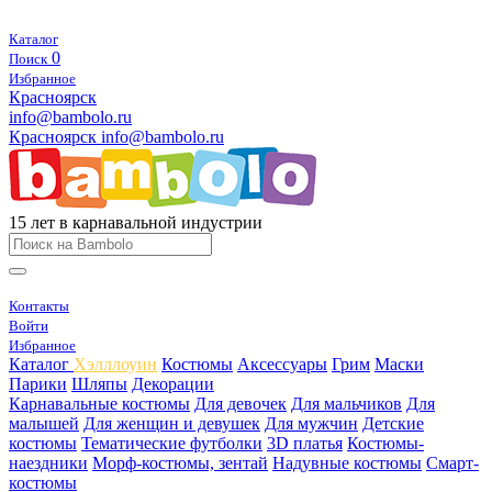
Каталог
0
Поиск
Избранное
Красноярск
info@bambolo.ru
Красноярск
info@bambolo.ru
15 лет в карнавальной индустрии
Контакты
Войти
Избранное
Каталог
Хэлллоуин
Костюмы
Аксессуары
Грим
Маски
Парики
Шляпы
Декорации
Карнавальные костюмы
Для девочек
Для мальчиков
Для
малышей
Для женщин и девушек
Для мужчин
Детские
костюмы
Тематические футболки
3D платья
Костюмы-
наездники
Морф-костюмы, зентай
Надувные костюмы
Смарт-
костюмы