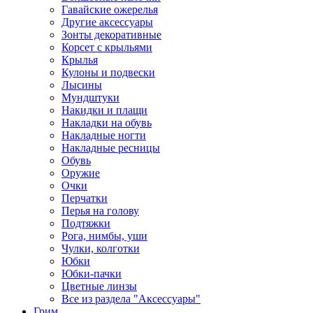
Гавайские ожерелья
Другие аксессуары
Зонты декоративные
Корсет с крыльями
Крылья
Кулоны и подвески
Лысины
Мундштуки
Накидки и плащи
Накладки на обувь
Накладные ногти
Накладные ресницы
Обувь
Оружие
Очки
Перчатки
Перья на голову
Подтяжки
Рога, нимбы, уши
Чулки, колготки
Юбки
Юбки-пачки
Цветные линзы
Все из раздела "Аксессуары"
Грим