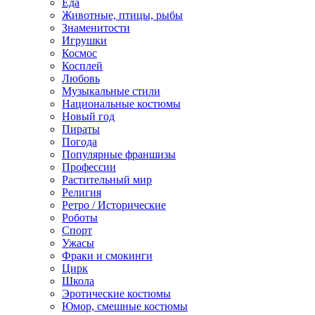
Еда
Животные, птицы, рыбы
Знаменитости
Игрушки
Космос
Косплей
Любовь
Музыкальные стили
Национальные костюмы
Новый год
Пираты
Погода
Популярные франшизы
Профессии
Растительный мир
Религия
Ретро / Исторические
Роботы
Спорт
Ужасы
Фраки и смокинги
Цирк
Школа
Эротические костюмы
Юмор, смешные костюмы