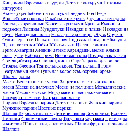
Кигуруми
Взрослые кигуруми
Детские кигуруми
Пижамы
кигуруми
Аксессуары
Бабочки и галстуки
Банданы
Боа
Веера
Волшебные палочки
Гавайские ожерелья
Другие аксессуары
Зонты декоративные
Корсет с крыльями
Крылья
Кулоны и
подвески
Лысины
Мундштуки
Накидки и плащи
Накладки на
обувь
Накладные ногти
Накладные ресницы
Обувь
Оружие
Очки
Перчатки
Перья на голову
Подтяжки
Рога, нимбы, уши
Чулки, колготки
Юбки
Юбки-пачки
Цветные линзы
Грим
Аквагрим
Жидкий латекс
Карандаши, мелки
Клыки,
носы, уши
Наборы грима
Неоновый грим
Помада, лаки, гели
Светящийся грим
Спонжи, кисти
Спрей-краска для волос
Стразы, блестки
Театральная кровь
Театральный грим
Театральный клей
Тушь для волос
Усы, бороды, брови
Шрамы, раны
Маски
Венецианские маски
Защитные маски
Латексные
маски
Маски на палочках
Маски на пол лица
Металлические
маски
Меховые маски
Морф-маски
Пластиковые маски
Популярные маски
Театральные маски
Парики
Взрослые парики
Детские парики
Женские парики
Мужские парики
Цветные парики
Шляпы
Взрослые шляпы
Детские шляпы
Кокошники
Короны
Пилотки
Соломенные шляпы
Треуголки
Фуражки
Цилиндры
и котелки
Шапки в виде животных
Шапки фруктов и овощей
Шляпки