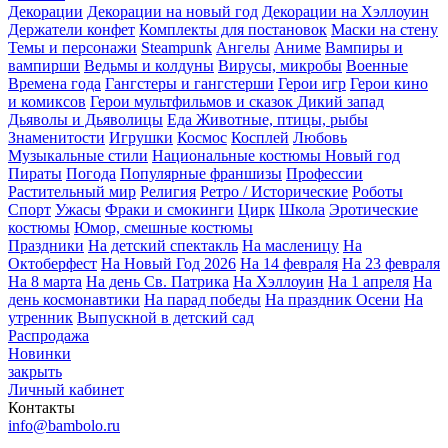
Декорации
Декорации на новый год
Декорации на Хэллоуин
Держатели конфет
Комплекты для постановок
Маски на стену
Темы и персонажи
Steampunk
Ангелы
Аниме
Вампиры и
вампирши
Ведьмы и колдуны
Вирусы, микробы
Военные
Времена года
Гангстеры и гангстерши
Герои игр
Герои кино
и комиксов
Герои мультфильмов и сказок
Дикий запад
Дьяволы и Дьяволицы
Еда
Животные, птицы, рыбы
Знаменитости
Игрушки
Космос
Косплей
Любовь
Музыкальные стили
Национальные костюмы
Новый год
Пираты
Погода
Популярные франшизы
Профессии
Растительный мир
Религия
Ретро / Исторические
Роботы
Спорт
Ужасы
Фраки и смокинги
Цирк
Школа
Эротические
костюмы
Юмор, смешные костюмы
Праздники
На детский спектакль
На масленицу
На
Октоберфест
На Новый Год 2026
На 14 февраля
На 23 февраля
На 8 марта
На день Св. Патрика
На Хэллоуин
На 1 апреля
На
день космонавтики
На парад победы
На праздник Осени
На
утренник
Выпускной в детский сад
Распродажа
Новинки
закрыть
Личный кабинет
Контакты
info@bambolo.ru