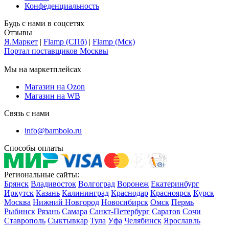
Конфеденциальность
Будь с нами в соцсетях
Отзывы
Я.Маркет
|
Flamp (СПб)
|
Flamp (Мск)
Портал поставщиков Москвы
Мы на маркетплейсах
Магазин на Ozon
Магазин на WB
Связь с нами
info@bambolo.ru
Способы оплаты
Региональные сайты:
Брянск
Владивосток
Волгоград
Воронеж
Екатеринбург
Иркутск
Казань
Калининград
Краснодар
Красноярск
Курск
Москва
Нижний Новгород
Новосибирск
Омск
Пермь
Рыбинск
Рязань
Самара
Санкт-Петербург
Саратов
Сочи
Ставрополь
Сыктывкар
Тула
Уфа
Челябинск
Ярославль