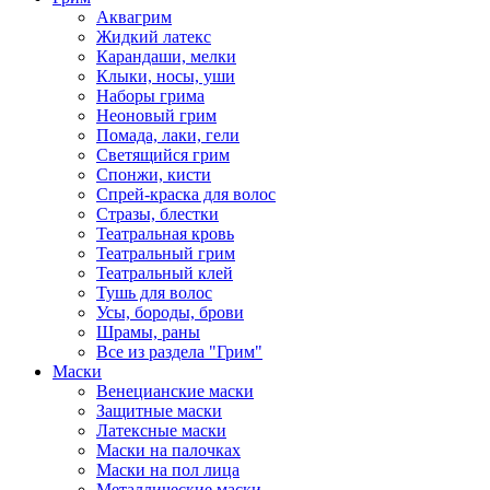
Аквагрим
Жидкий латекс
Карандаши, мелки
Клыки, носы, уши
Наборы грима
Неоновый грим
Помада, лаки, гели
Светящийся грим
Спонжи, кисти
Спрей-краска для волос
Стразы, блестки
Театральная кровь
Театральный грим
Театральный клей
Тушь для волос
Усы, бороды, брови
Шрамы, раны
Все из раздела "Грим"
Маски
Венецианские маски
Защитные маски
Латексные маски
Маски на палочках
Маски на пол лица
Металлические маски