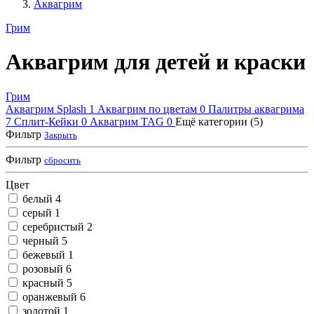
Аквагрим
Грим
Аквагрим для детей и краски
Грим
Аквагрим Splash
1
Аквагрим по цветам
0
Палитры аквагрима
7
Сплит-Кейки
0
Аквагрим TAG
0
Ещё категории (5)
Фильтр
Закрыть
Фильтр
сбросить
Цвет
белый
4
серый
1
серебристый
2
черный
5
бежевый
1
розовый
6
красный
5
оранжевый
6
золотой
1