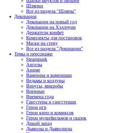
Шапки фруктов и овощей
Шляпки
Все из раздела "Шляпы"
Декорации
Декорации на новый год
Декорации на Хэллоуин
Держатели конфет
Комплекты для постановок
Маски на стену
Все из раздела "Декорации"
Темы и персонажи
Steampunk
Ангелы
Аниме
Вампиры и вампирши
Ведьмы и колдуны
Вирусы, микробы
Военные
Времена года
Гангстеры и гангстерши
Герои игр
Герои кино и комиксов
Герои мультфильмов и сказок
Дикий запад
Дьяволы и Дьяволицы