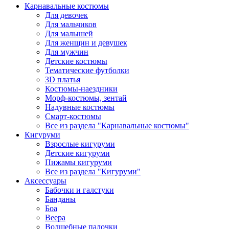
Карнавальные костюмы
Для девочек
Для мальчиков
Для малышей
Для женщин и девушек
Для мужчин
Детские костюмы
Тематические футболки
3D платья
Костюмы-наездники
Морф-костюмы, зентай
Надувные костюмы
Смарт-костюмы
Все из раздела "Карнавальные костюмы"
Кигуруми
Взрослые кигуруми
Детские кигуруми
Пижамы кигуруми
Все из раздела "Кигуруми"
Аксессуары
Бабочки и галстуки
Банданы
Боа
Веера
Волшебные палочки