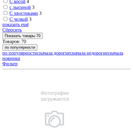
С косой
4
с лысиной
3
С хвостиками
3
С челкой
3
показать ещё
Сбросить
Показать
товары
70
Товаров:
70
по популярности
по популярности
сначала дорогие
сначала недорогие
сначала
новинки
Фильтр