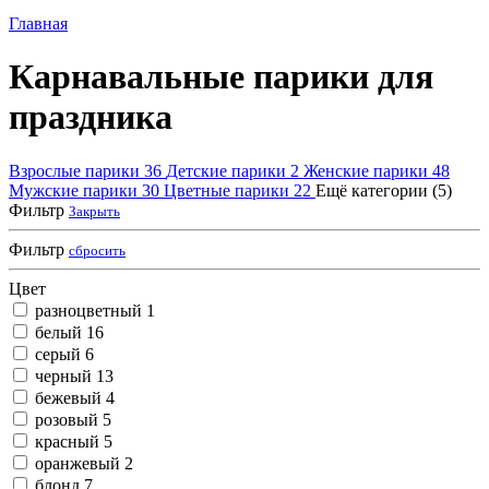
Главная
Карнавальные парики для
праздника
Взрослые парики
36
Детские парики
2
Женские парики
48
Мужские парики
30
Цветные парики
22
Ещё категории (5)
Фильтр
Закрыть
Фильтр
сбросить
Цвет
разноцветный
1
белый
16
серый
6
черный
13
бежевый
4
розовый
5
красный
5
оранжевый
2
блонд
7