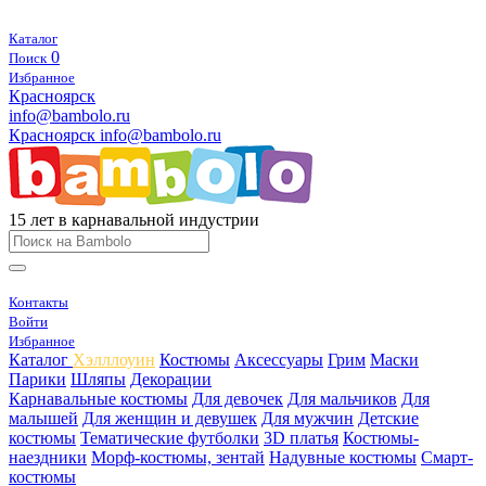
Каталог
0
Поиск
Избранное
Красноярск
info@bambolo.ru
Красноярск
info@bambolo.ru
15 лет в карнавальной индустрии
Контакты
Войти
Избранное
Каталог
Хэлллоуин
Костюмы
Аксессуары
Грим
Маски
Парики
Шляпы
Декорации
Карнавальные костюмы
Для девочек
Для мальчиков
Для
малышей
Для женщин и девушек
Для мужчин
Детские
костюмы
Тематические футболки
3D платья
Костюмы-
наездники
Морф-костюмы, зентай
Надувные костюмы
Смарт-
костюмы