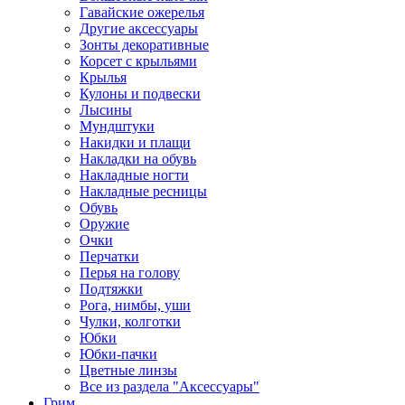
Гавайские ожерелья
Другие аксессуары
Зонты декоративные
Корсет с крыльями
Крылья
Кулоны и подвески
Лысины
Мундштуки
Накидки и плащи
Накладки на обувь
Накладные ногти
Накладные ресницы
Обувь
Оружие
Очки
Перчатки
Перья на голову
Подтяжки
Рога, нимбы, уши
Чулки, колготки
Юбки
Юбки-пачки
Цветные линзы
Все из раздела "Аксессуары"
Грим