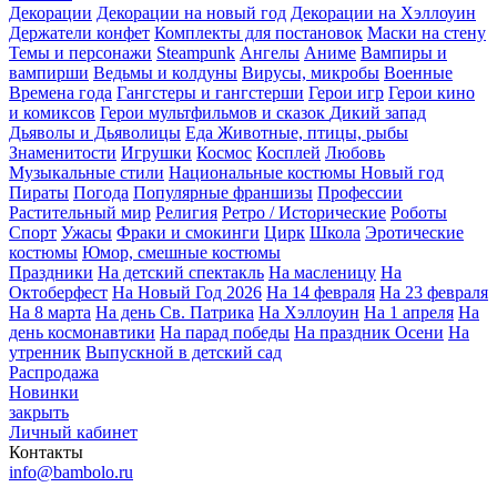
Декорации
Декорации на новый год
Декорации на Хэллоуин
Держатели конфет
Комплекты для постановок
Маски на стену
Темы и персонажи
Steampunk
Ангелы
Аниме
Вампиры и
вампирши
Ведьмы и колдуны
Вирусы, микробы
Военные
Времена года
Гангстеры и гангстерши
Герои игр
Герои кино
и комиксов
Герои мультфильмов и сказок
Дикий запад
Дьяволы и Дьяволицы
Еда
Животные, птицы, рыбы
Знаменитости
Игрушки
Космос
Косплей
Любовь
Музыкальные стили
Национальные костюмы
Новый год
Пираты
Погода
Популярные франшизы
Профессии
Растительный мир
Религия
Ретро / Исторические
Роботы
Спорт
Ужасы
Фраки и смокинги
Цирк
Школа
Эротические
костюмы
Юмор, смешные костюмы
Праздники
На детский спектакль
На масленицу
На
Октоберфест
На Новый Год 2026
На 14 февраля
На 23 февраля
На 8 марта
На день Св. Патрика
На Хэллоуин
На 1 апреля
На
день космонавтики
На парад победы
На праздник Осени
На
утренник
Выпускной в детский сад
Распродажа
Новинки
закрыть
Личный кабинет
Контакты
info@bambolo.ru