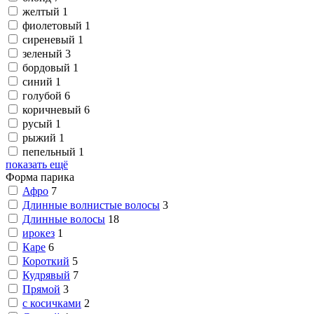
желтый
1
фиолетовый
1
сиреневый
1
зеленый
3
бордовый
1
синий
1
голубой
6
коричневый
6
русый
1
рыжий
1
пепельный
1
показать ещё
Форма парика
Афро
7
Длинные волнистые волосы
3
Длинные волосы
18
ирокез
1
Каре
6
Короткий
5
Кудрявый
7
Прямой
3
с косичками
2