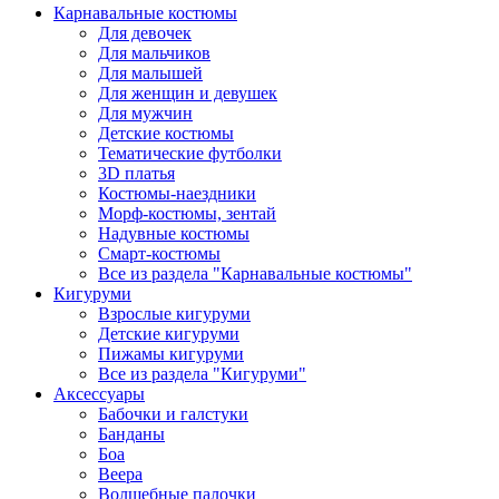
Карнавальные костюмы
Для девочек
Для мальчиков
Для малышей
Для женщин и девушек
Для мужчин
Детские костюмы
Тематические футболки
3D платья
Костюмы-наездники
Морф-костюмы, зентай
Надувные костюмы
Смарт-костюмы
Все из раздела "Карнавальные костюмы"
Кигуруми
Взрослые кигуруми
Детские кигуруми
Пижамы кигуруми
Все из раздела "Кигуруми"
Аксессуары
Бабочки и галстуки
Банданы
Боа
Веера
Волшебные палочки