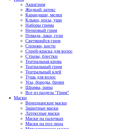
Аквагрим
Жидкий латекс
Карандаши, мелки
Клыки, носы, уши
Наборы грима
Неоновый грим
Помада, лаки, гели
Светящийся грим
Спонжи, кисти
Спрей-краска для волос
Стразы, блестки
Театральная кровь
Театральный грим
Театральный клей
Тушь для волос
Усы, бороды, брови
Шрамы, раны
Все из раздела "Грим"
Маски
Венецианские маски
Защитные маски
Латексные маски
Маски на палочках
Маски на пол лица
Металлические маски