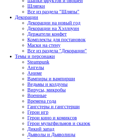
Шапки фруктов и овощей
Шляпки
Все из раздела "Шляпы"
Декорации
Декорации на новый год
Декорации на Хэллоуин
Держатели конфет
Комплекты для постановок
Маски на стену
Все из раздела "Декорации"
Темы и персонажи
Steampunk
Ангелы
Аниме
Вампиры и вампирши
Ведьмы и колдуны
Вирусы, микробы
Военные
Времена года
Гангстеры и гангстерши
Герои игр
Герои кино и комиксов
Герои мультфильмов и сказок
Дикий запад
Дьяволы и Дьяволицы