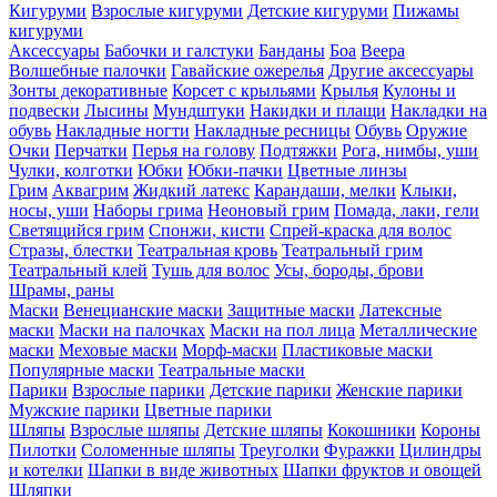
Кигуруми
Взрослые кигуруми
Детские кигуруми
Пижамы
кигуруми
Аксессуары
Бабочки и галстуки
Банданы
Боа
Веера
Волшебные палочки
Гавайские ожерелья
Другие аксессуары
Зонты декоративные
Корсет с крыльями
Крылья
Кулоны и
подвески
Лысины
Мундштуки
Накидки и плащи
Накладки на
обувь
Накладные ногти
Накладные ресницы
Обувь
Оружие
Очки
Перчатки
Перья на голову
Подтяжки
Рога, нимбы, уши
Чулки, колготки
Юбки
Юбки-пачки
Цветные линзы
Грим
Аквагрим
Жидкий латекс
Карандаши, мелки
Клыки,
носы, уши
Наборы грима
Неоновый грим
Помада, лаки, гели
Светящийся грим
Спонжи, кисти
Спрей-краска для волос
Стразы, блестки
Театральная кровь
Театральный грим
Театральный клей
Тушь для волос
Усы, бороды, брови
Шрамы, раны
Маски
Венецианские маски
Защитные маски
Латексные
маски
Маски на палочках
Маски на пол лица
Металлические
маски
Меховые маски
Морф-маски
Пластиковые маски
Популярные маски
Театральные маски
Парики
Взрослые парики
Детские парики
Женские парики
Мужские парики
Цветные парики
Шляпы
Взрослые шляпы
Детские шляпы
Кокошники
Короны
Пилотки
Соломенные шляпы
Треуголки
Фуражки
Цилиндры
и котелки
Шапки в виде животных
Шапки фруктов и овощей
Шляпки