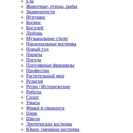
Еда
Животные, птицы, рыбы
Знаменитости
Игрушки
Космос
Косплей
Любовь
Музыкальные стили
Национальные костюмы
Новый год
Пираты
Погода
Популярные франшизы
Профессии
Растительный мир
Религия
Ретро / Исторические
Роботы
Спорт
Ужасы
Фраки и смокинги
Цирк
Школа
Эротические костюмы
Юмор, смешные костюмы