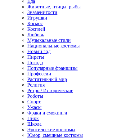
Еда
Животные, птицы, рыбы
Знаменитости
Игрушки
Космос
Косплей
Любовь
Музыкальные стили
Национальные костюмы
Новый год
Пираты
Погода
Популярные франшизы
Профессии
Растительный мир
Религия
Ретро / Исторические
Роботы
Спорт
Ужасы
Фраки и смокинги
Цирк
Школа
Эротические костюмы
Юмор, смешные костюмы