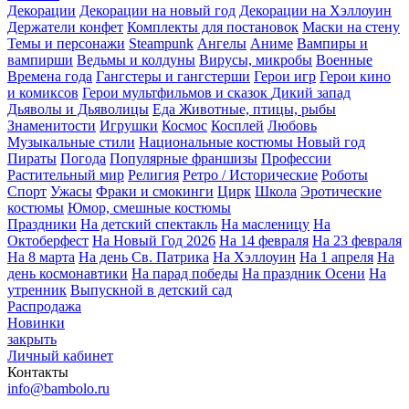
Декорации
Декорации на новый год
Декорации на Хэллоуин
Держатели конфет
Комплекты для постановок
Маски на стену
Темы и персонажи
Steampunk
Ангелы
Аниме
Вампиры и
вампирши
Ведьмы и колдуны
Вирусы, микробы
Военные
Времена года
Гангстеры и гангстерши
Герои игр
Герои кино
и комиксов
Герои мультфильмов и сказок
Дикий запад
Дьяволы и Дьяволицы
Еда
Животные, птицы, рыбы
Знаменитости
Игрушки
Космос
Косплей
Любовь
Музыкальные стили
Национальные костюмы
Новый год
Пираты
Погода
Популярные франшизы
Профессии
Растительный мир
Религия
Ретро / Исторические
Роботы
Спорт
Ужасы
Фраки и смокинги
Цирк
Школа
Эротические
костюмы
Юмор, смешные костюмы
Праздники
На детский спектакль
На масленицу
На
Октоберфест
На Новый Год 2026
На 14 февраля
На 23 февраля
На 8 марта
На день Св. Патрика
На Хэллоуин
На 1 апреля
На
день космонавтики
На парад победы
На праздник Осени
На
утренник
Выпускной в детский сад
Распродажа
Новинки
закрыть
Личный кабинет
Контакты
info@bambolo.ru