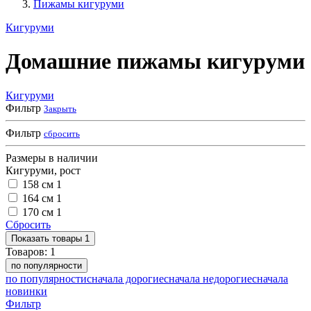
Пижамы кигуруми
Кигуруми
Домашние пижамы кигуруми
Кигуруми
Фильтр
Закрыть
Фильтр
сбросить
Размеры в наличии
Кигуруми, рост
158 см
1
164 см
1
170 см
1
Сбросить
Показать
товары
1
Товаров:
1
по популярности
по популярности
сначала дорогие
сначала недорогие
сначала
новинки
Фильтр