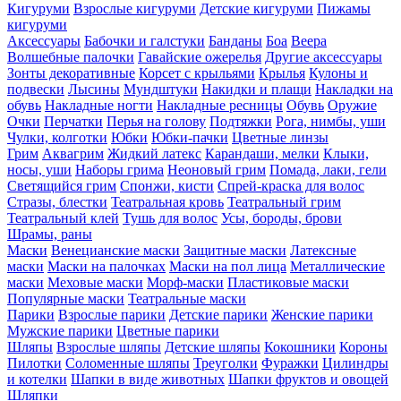
Кигуруми
Взрослые кигуруми
Детские кигуруми
Пижамы
кигуруми
Аксессуары
Бабочки и галстуки
Банданы
Боа
Веера
Волшебные палочки
Гавайские ожерелья
Другие аксессуары
Зонты декоративные
Корсет с крыльями
Крылья
Кулоны и
подвески
Лысины
Мундштуки
Накидки и плащи
Накладки на
обувь
Накладные ногти
Накладные ресницы
Обувь
Оружие
Очки
Перчатки
Перья на голову
Подтяжки
Рога, нимбы, уши
Чулки, колготки
Юбки
Юбки-пачки
Цветные линзы
Грим
Аквагрим
Жидкий латекс
Карандаши, мелки
Клыки,
носы, уши
Наборы грима
Неоновый грим
Помада, лаки, гели
Светящийся грим
Спонжи, кисти
Спрей-краска для волос
Стразы, блестки
Театральная кровь
Театральный грим
Театральный клей
Тушь для волос
Усы, бороды, брови
Шрамы, раны
Маски
Венецианские маски
Защитные маски
Латексные
маски
Маски на палочках
Маски на пол лица
Металлические
маски
Меховые маски
Морф-маски
Пластиковые маски
Популярные маски
Театральные маски
Парики
Взрослые парики
Детские парики
Женские парики
Мужские парики
Цветные парики
Шляпы
Взрослые шляпы
Детские шляпы
Кокошники
Короны
Пилотки
Соломенные шляпы
Треуголки
Фуражки
Цилиндры
и котелки
Шапки в виде животных
Шапки фруктов и овощей
Шляпки