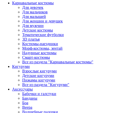
Карнавальные костюмы
Для девочек
Для мальчиков
Для малышей
Для женщин и девушек
Для мужчин
Детские костюмы
Тематические футболки
3D платья
Костюмы-наездники
Морф-костюмы, зентай
Надувные костюмы
Смарт-костюмы
Все из раздела "Карнавальные костюмы"
Кигуруми
Взрослые кигуруми
Детские кигуруми
Пижамы кигуруми
Все из раздела "Кигуруми"
Аксессуары
Бабочки и галстуки
Банданы
Боа
Веера
Волшебные палочки