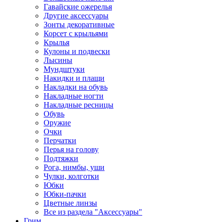
Гавайские ожерелья
Другие аксессуары
Зонты декоративные
Корсет с крыльями
Крылья
Кулоны и подвески
Лысины
Мундштуки
Накидки и плащи
Накладки на обувь
Накладные ногти
Накладные ресницы
Обувь
Оружие
Очки
Перчатки
Перья на голову
Подтяжки
Рога, нимбы, уши
Чулки, колготки
Юбки
Юбки-пачки
Цветные линзы
Все из раздела "Аксессуары"
Грим