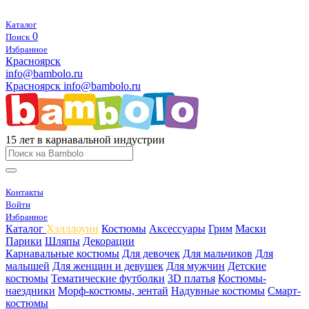
Каталог
0
Поиск
Избранное
Красноярск
info@bambolo.ru
Красноярск
info@bambolo.ru
15 лет в карнавальной индустрии
Контакты
Войти
Избранное
Каталог
Хэлллоуин
Костюмы
Аксессуары
Грим
Маски
Парики
Шляпы
Декорации
Карнавальные костюмы
Для девочек
Для мальчиков
Для
малышей
Для женщин и девушек
Для мужчин
Детские
костюмы
Тематические футболки
3D платья
Костюмы-
наездники
Морф-костюмы, зентай
Надувные костюмы
Смарт-
костюмы