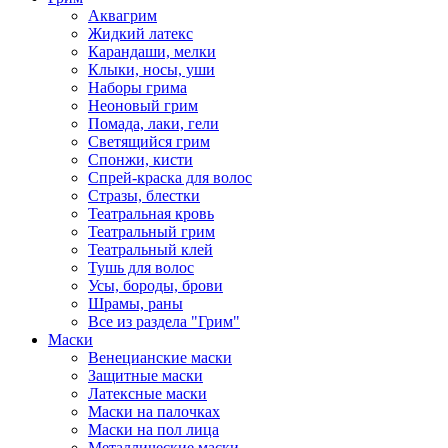
Аквагрим
Жидкий латекс
Карандаши, мелки
Клыки, носы, уши
Наборы грима
Неоновый грим
Помада, лаки, гели
Светящийся грим
Спонжи, кисти
Спрей-краска для волос
Стразы, блестки
Театральная кровь
Театральный грим
Театральный клей
Тушь для волос
Усы, бороды, брови
Шрамы, раны
Все из раздела "Грим"
Маски
Венецианские маски
Защитные маски
Латексные маски
Маски на палочках
Маски на пол лица
Металлические маски