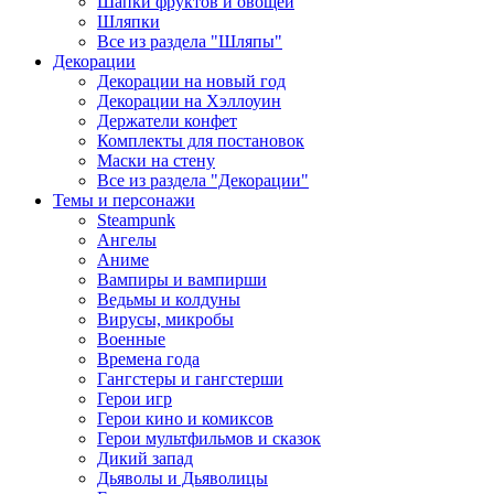
Шапки фруктов и овощей
Шляпки
Все из раздела "Шляпы"
Декорации
Декорации на новый год
Декорации на Хэллоуин
Держатели конфет
Комплекты для постановок
Маски на стену
Все из раздела "Декорации"
Темы и персонажи
Steampunk
Ангелы
Аниме
Вампиры и вампирши
Ведьмы и колдуны
Вирусы, микробы
Военные
Времена года
Гангстеры и гангстерши
Герои игр
Герои кино и комиксов
Герои мультфильмов и сказок
Дикий запад
Дьяволы и Дьяволицы