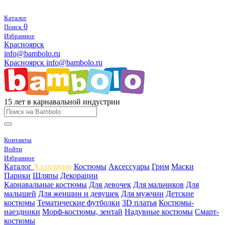
Каталог
0
Поиск
Избранное
Красноярск
info@bambolo.ru
Красноярск
info@bambolo.ru
15 лет в карнавальной индустрии
Контакты
Войти
Избранное
Каталог
Хэлллоуин
Костюмы
Аксессуары
Грим
Маски
Парики
Шляпы
Декорации
Карнавальные костюмы
Для девочек
Для мальчиков
Для
малышей
Для женщин и девушек
Для мужчин
Детские
костюмы
Тематические футболки
3D платья
Костюмы-
наездники
Морф-костюмы, зентай
Надувные костюмы
Смарт-
костюмы