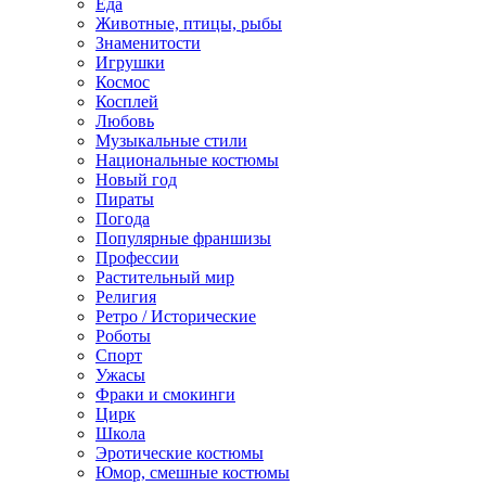
Еда
Животные, птицы, рыбы
Знаменитости
Игрушки
Космос
Косплей
Любовь
Музыкальные стили
Национальные костюмы
Новый год
Пираты
Погода
Популярные франшизы
Профессии
Растительный мир
Религия
Ретро / Исторические
Роботы
Спорт
Ужасы
Фраки и смокинги
Цирк
Школа
Эротические костюмы
Юмор, смешные костюмы