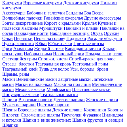
Кигуруми
Взрослые кигуруми
Детские кигуруми
Пижамы
кигуруми
Аксессуары
Бабочки и галстуки
Банданы
Боа
Веера
Волшебные палочки
Гавайские ожерелья
Другие аксессуары
Зонты декоративные
Корсет с крыльями
Крылья
Кулоны и
подвески
Лысины
Мундштуки
Накидки и плащи
Накладки на
обувь
Накладные ногти
Накладные ресницы
Обувь
Оружие
Очки
Перчатки
Перья на голову
Подтяжки
Рога, нимбы, уши
Чулки, колготки
Юбки
Юбки-пачки
Цветные линзы
Грим
Аквагрим
Жидкий латекс
Карандаши, мелки
Клыки,
носы, уши
Наборы грима
Неоновый грим
Помада, лаки, гели
Светящийся грим
Спонжи, кисти
Спрей-краска для волос
Стразы, блестки
Театральная кровь
Театральный грим
Театральный клей
Тушь для волос
Усы, бороды, брови
Шрамы, раны
Маски
Венецианские маски
Защитные маски
Латексные
маски
Маски на палочках
Маски на пол лица
Металлические
маски
Меховые маски
Морф-маски
Пластиковые маски
Популярные маски
Театральные маски
Парики
Взрослые парики
Детские парики
Женские парики
Мужские парики
Цветные парики
Шляпы
Взрослые шляпы
Детские шляпы
Кокошники
Короны
Пилотки
Соломенные шляпы
Треуголки
Фуражки
Цилиндры
и котелки
Шапки в виде животных
Шапки фруктов и овощей
Шляпки