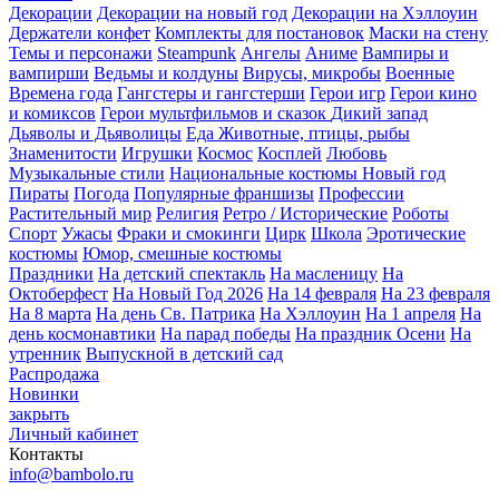
Декорации
Декорации на новый год
Декорации на Хэллоуин
Держатели конфет
Комплекты для постановок
Маски на стену
Темы и персонажи
Steampunk
Ангелы
Аниме
Вампиры и
вампирши
Ведьмы и колдуны
Вирусы, микробы
Военные
Времена года
Гангстеры и гангстерши
Герои игр
Герои кино
и комиксов
Герои мультфильмов и сказок
Дикий запад
Дьяволы и Дьяволицы
Еда
Животные, птицы, рыбы
Знаменитости
Игрушки
Космос
Косплей
Любовь
Музыкальные стили
Национальные костюмы
Новый год
Пираты
Погода
Популярные франшизы
Профессии
Растительный мир
Религия
Ретро / Исторические
Роботы
Спорт
Ужасы
Фраки и смокинги
Цирк
Школа
Эротические
костюмы
Юмор, смешные костюмы
Праздники
На детский спектакль
На масленицу
На
Октоберфест
На Новый Год 2026
На 14 февраля
На 23 февраля
На 8 марта
На день Св. Патрика
На Хэллоуин
На 1 апреля
На
день космонавтики
На парад победы
На праздник Осени
На
утренник
Выпускной в детский сад
Распродажа
Новинки
закрыть
Личный кабинет
Контакты
info@bambolo.ru