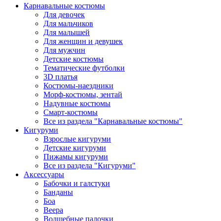
Карнавальные костюмы
Для девочек
Для мальчиков
Для малышей
Для женщин и девушек
Для мужчин
Детские костюмы
Тематические футболки
3D платья
Костюмы-наездники
Морф-костюмы, зентай
Надувные костюмы
Смарт-костюмы
Все из раздела "Карнавальные костюмы"
Кигуруми
Взрослые кигуруми
Детские кигуруми
Пижамы кигуруми
Все из раздела "Кигуруми"
Аксессуары
Бабочки и галстуки
Банданы
Боа
Веера
Волшебные палочки