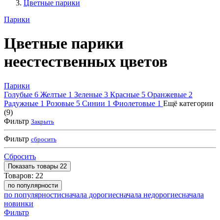
Цветные парики
Парики
Цветные парики
неестественных цветов
Парики
Голубые
6
Желтые
1
Зеленые
3
Красные
5
Оранжевые
2
Радужные
1
Розовые
5
Синии
1
Фиолетовые
1
Ещё категории
(9)
Фильтр
Закрыть
Фильтр
сбросить
Сбросить
Показать
товары
22
Товаров:
22
по популярности
по популярности
сначала дорогие
сначала недорогие
сначала
новинки
Фильтр