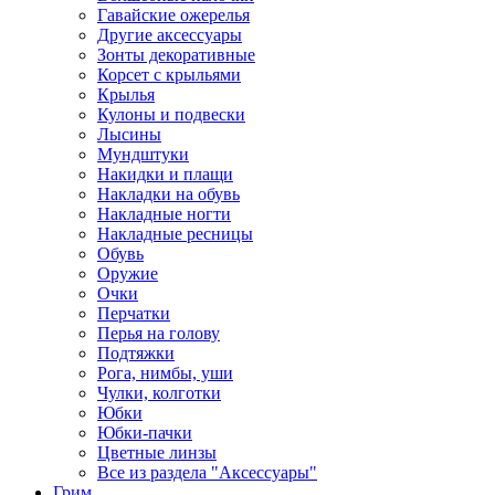
Гавайские ожерелья
Другие аксессуары
Зонты декоративные
Корсет с крыльями
Крылья
Кулоны и подвески
Лысины
Мундштуки
Накидки и плащи
Накладки на обувь
Накладные ногти
Накладные ресницы
Обувь
Оружие
Очки
Перчатки
Перья на голову
Подтяжки
Рога, нимбы, уши
Чулки, колготки
Юбки
Юбки-пачки
Цветные линзы
Все из раздела "Аксессуары"
Грим