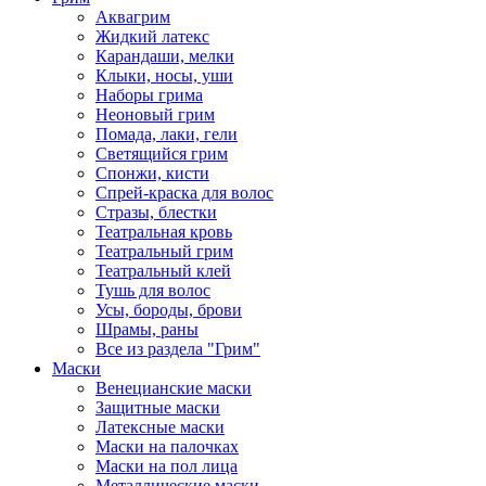
Аквагрим
Жидкий латекс
Карандаши, мелки
Клыки, носы, уши
Наборы грима
Неоновый грим
Помада, лаки, гели
Светящийся грим
Спонжи, кисти
Спрей-краска для волос
Стразы, блестки
Театральная кровь
Театральный грим
Театральный клей
Тушь для волос
Усы, бороды, брови
Шрамы, раны
Все из раздела "Грим"
Маски
Венецианские маски
Защитные маски
Латексные маски
Маски на палочках
Маски на пол лица
Металлические маски