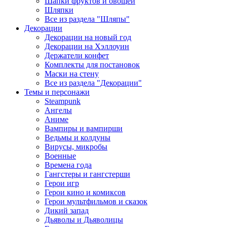
Шапки фруктов и овощей
Шляпки
Все из раздела "Шляпы"
Декорации
Декорации на новый год
Декорации на Хэллоуин
Держатели конфет
Комплекты для постановок
Маски на стену
Все из раздела "Декорации"
Темы и персонажи
Steampunk
Ангелы
Аниме
Вампиры и вампирши
Ведьмы и колдуны
Вирусы, микробы
Военные
Времена года
Гангстеры и гангстерши
Герои игр
Герои кино и комиксов
Герои мультфильмов и сказок
Дикий запад
Дьяволы и Дьяволицы