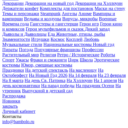
Декорации
Декорации на новый год
Декорации на Хэллоуин
Держатели конфет
Комплекты для постановок
Маски на стену
Темы и персонажи
Steampunk
Ангелы
Аниме
Вампиры и
вампирши
Ведьмы и колдуны
Вирусы, микробы
Военные
Времена года
Гангстеры и гангстерши
Герои игр
Герои кино
и комиксов
Герои мультфильмов и сказок
Дикий запад
Дьяволы и Дьяволицы
Еда
Животные, птицы, рыбы
Знаменитости
Игрушки
Космос
Косплей
Любовь
Музыкальные стили
Национальные костюмы
Новый год
Пираты
Погода
Популярные франшизы
Профессии
Растительный мир
Религия
Ретро / Исторические
Роботы
Спорт
Ужасы
Фраки и смокинги
Цирк
Школа
Эротические
костюмы
Юмор, смешные костюмы
Праздники
На детский спектакль
На масленицу
На
Октоберфест
На Новый Год 2026
На 14 февраля
На 23 февраля
На 8 марта
На день Св. Патрика
На Хэллоуин
На 1 апреля
На
день космонавтики
На парад победы
На праздник Осени
На
утренник
Выпускной в детский сад
Распродажа
Новинки
закрыть
Личный кабинет
Контакты
info@bambolo.ru