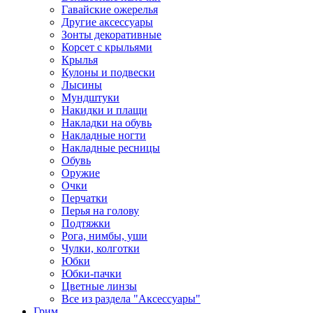
Гавайские ожерелья
Другие аксессуары
Зонты декоративные
Корсет с крыльями
Крылья
Кулоны и подвески
Лысины
Мундштуки
Накидки и плащи
Накладки на обувь
Накладные ногти
Накладные ресницы
Обувь
Оружие
Очки
Перчатки
Перья на голову
Подтяжки
Рога, нимбы, уши
Чулки, колготки
Юбки
Юбки-пачки
Цветные линзы
Все из раздела "Аксессуары"
Грим