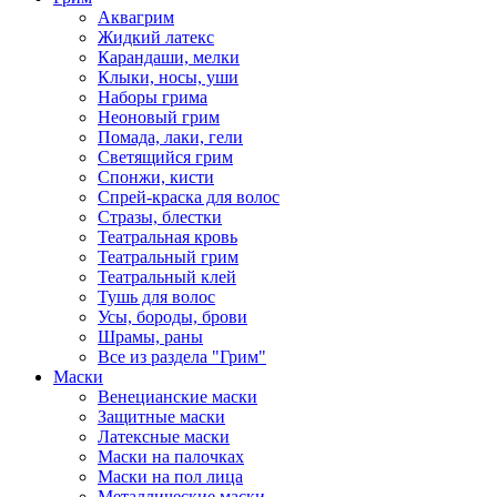
Аквагрим
Жидкий латекс
Карандаши, мелки
Клыки, носы, уши
Наборы грима
Неоновый грим
Помада, лаки, гели
Светящийся грим
Спонжи, кисти
Спрей-краска для волос
Стразы, блестки
Театральная кровь
Театральный грим
Театральный клей
Тушь для волос
Усы, бороды, брови
Шрамы, раны
Все из раздела "Грим"
Маски
Венецианские маски
Защитные маски
Латексные маски
Маски на палочках
Маски на пол лица
Металлические маски