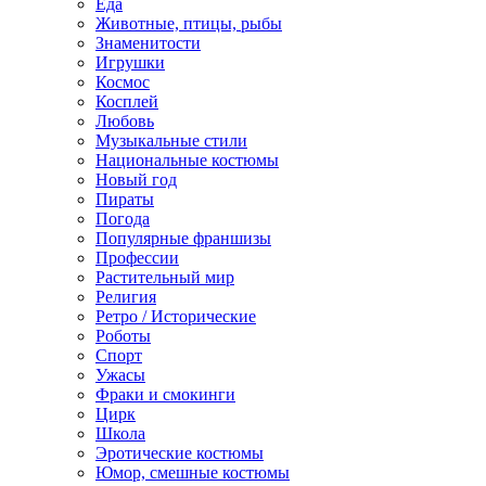
Еда
Животные, птицы, рыбы
Знаменитости
Игрушки
Космос
Косплей
Любовь
Музыкальные стили
Национальные костюмы
Новый год
Пираты
Погода
Популярные франшизы
Профессии
Растительный мир
Религия
Ретро / Исторические
Роботы
Спорт
Ужасы
Фраки и смокинги
Цирк
Школа
Эротические костюмы
Юмор, смешные костюмы