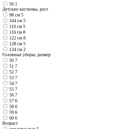
56
1
Детские костюмы, рост
98 см
5
104 см
5
110 см
5
116 см
8
122 см
8
128 см
5
134 см
2
Головные уборы, размер
50
7
51
7
52
7
53
7
54
7
55
7
56
7
57
6
58
6
59
6
60
6
Возраст
для взрослых
5