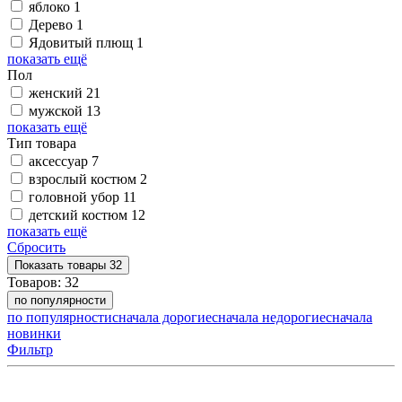
яблоко
1
Дерево
1
Ядовитый плющ
1
показать ещё
Пол
женский
21
мужской
13
показать ещё
Тип товара
аксессуар
7
взрослый костюм
2
головной убор
11
детский костюм
12
показать ещё
Сбросить
Показать
товары
32
Товаров:
32
по популярности
по популярности
сначала дорогие
сначала недорогие
сначала
новинки
Фильтр