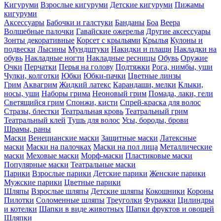
Кигуруми
Взрослые кигуруми
Детские кигуруми
Пижамы
кигуруми
Аксессуары
Бабочки и галстуки
Банданы
Боа
Веера
Волшебные палочки
Гавайские ожерелья
Другие аксессуары
Зонты декоративные
Корсет с крыльями
Крылья
Кулоны и
подвески
Лысины
Мундштуки
Накидки и плащи
Накладки на
обувь
Накладные ногти
Накладные ресницы
Обувь
Оружие
Очки
Перчатки
Перья на голову
Подтяжки
Рога, нимбы, уши
Чулки, колготки
Юбки
Юбки-пачки
Цветные линзы
Грим
Аквагрим
Жидкий латекс
Карандаши, мелки
Клыки,
носы, уши
Наборы грима
Неоновый грим
Помада, лаки, гели
Светящийся грим
Спонжи, кисти
Спрей-краска для волос
Стразы, блестки
Театральная кровь
Театральный грим
Театральный клей
Тушь для волос
Усы, бороды, брови
Шрамы, раны
Маски
Венецианские маски
Защитные маски
Латексные
маски
Маски на палочках
Маски на пол лица
Металлические
маски
Меховые маски
Морф-маски
Пластиковые маски
Популярные маски
Театральные маски
Парики
Взрослые парики
Детские парики
Женские парики
Мужские парики
Цветные парики
Шляпы
Взрослые шляпы
Детские шляпы
Кокошники
Короны
Пилотки
Соломенные шляпы
Треуголки
Фуражки
Цилиндры
и котелки
Шапки в виде животных
Шапки фруктов и овощей
Шляпки