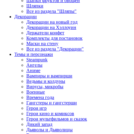
Шапки фруктов и овощей
Шляпки
Все из раздела "Шляпы"
Декорации
Декорации на новый год
Декорации на Хэллоуин
Держатели конфет
Комплекты для постановок
Маски на стену
Все из раздела "Декорации"
Темы и персонажи
Steampunk
Ангелы
Аниме
Вампиры и вампирши
Ведьмы и колдуны
Вирусы, микробы
Военные
Времена года
Гангстеры и гангстерши
Герои игр
Герои кино и комиксов
Герои мультфильмов и сказок
Дикий запад
Дьяволы и Дьяволицы