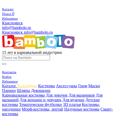
Каталог
0
Поиск
Избранное
Красноярск
info@bambolo.ru
Красноярск
info@bambolo.ru
15 лет в карнавальной индустрии
Контакты
Войти
Избранное
Каталог
Хэлллоуин
Костюмы
Аксессуары
Грим
Маски
Парики
Шляпы
Декорации
Карнавальные костюмы
Для девочек
Для мальчиков
Для
малышей
Для женщин и девушек
Для мужчин
Детские
костюмы
Тематические футболки
3D платья
Костюмы-
наездники
Морф-костюмы, зентай
Надувные костюмы
Смарт-
костюмы