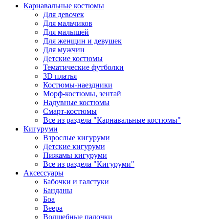
Карнавальные костюмы
Для девочек
Для мальчиков
Для малышей
Для женщин и девушек
Для мужчин
Детские костюмы
Тематические футболки
3D платья
Костюмы-наездники
Морф-костюмы, зентай
Надувные костюмы
Смарт-костюмы
Все из раздела "Карнавальные костюмы"
Кигуруми
Взрослые кигуруми
Детские кигуруми
Пижамы кигуруми
Все из раздела "Кигуруми"
Аксессуары
Бабочки и галстуки
Банданы
Боа
Веера
Волшебные палочки