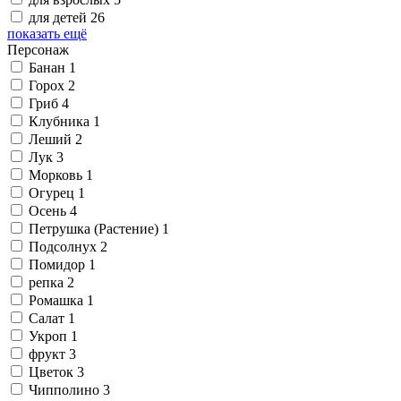
для детей
26
показать ещё
Персонаж
Банан
1
Горох
2
Гриб
4
Клубника
1
Леший
2
Лук
3
Морковь
1
Огурец
1
Осень
4
Петрушка (Растение)
1
Подсолнух
2
Помидор
1
репка
2
Ромашка
1
Салат
1
Укроп
1
фрукт
3
Цветок
3
Чипполино
3