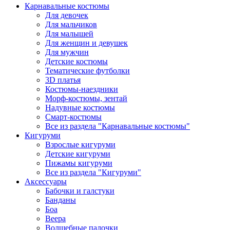
Карнавальные костюмы
Для девочек
Для мальчиков
Для малышей
Для женщин и девушек
Для мужчин
Детские костюмы
Тематические футболки
3D платья
Костюмы-наездники
Морф-костюмы, зентай
Надувные костюмы
Смарт-костюмы
Все из раздела "Карнавальные костюмы"
Кигуруми
Взрослые кигуруми
Детские кигуруми
Пижамы кигуруми
Все из раздела "Кигуруми"
Аксессуары
Бабочки и галстуки
Банданы
Боа
Веера
Волшебные палочки