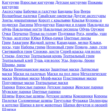
Кигуруми
Взрослые кигуруми
Детские кигуруми
Пижамы
кигуруми
Аксессуары
Бабочки и галстуки
Банданы
Боа
Веера
Волшебные палочки
Гавайские ожерелья
Другие аксессуары
Зонты декоративные
Корсет с крыльями
Крылья
Кулоны и
подвески
Лысины
Мундштуки
Накидки и плащи
Накладки на
обувь
Накладные ногти
Накладные ресницы
Обувь
Оружие
Очки
Перчатки
Перья на голову
Подтяжки
Рога, нимбы, уши
Чулки, колготки
Юбки
Юбки-пачки
Цветные линзы
Грим
Аквагрим
Жидкий латекс
Карандаши, мелки
Клыки,
носы, уши
Наборы грима
Неоновый грим
Помада, лаки, гели
Светящийся грим
Спонжи, кисти
Спрей-краска для волос
Стразы, блестки
Театральная кровь
Театральный грим
Театральный клей
Тушь для волос
Усы, бороды, брови
Шрамы, раны
Маски
Венецианские маски
Защитные маски
Латексные
маски
Маски на палочках
Маски на пол лица
Металлические
маски
Меховые маски
Морф-маски
Пластиковые маски
Популярные маски
Театральные маски
Парики
Взрослые парики
Детские парики
Женские парики
Мужские парики
Цветные парики
Шляпы
Взрослые шляпы
Детские шляпы
Кокошники
Короны
Пилотки
Соломенные шляпы
Треуголки
Фуражки
Цилиндры
и котелки
Шапки в виде животных
Шапки фруктов и овощей
Шляпки