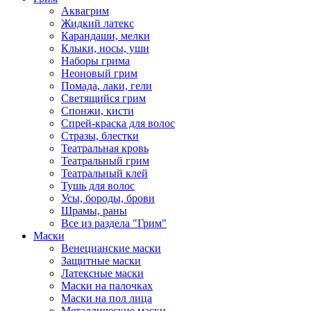
Аквагрим
Жидкий латекс
Карандаши, мелки
Клыки, носы, уши
Наборы грима
Неоновый грим
Помада, лаки, гели
Светящийся грим
Спонжи, кисти
Спрей-краска для волос
Стразы, блестки
Театральная кровь
Театральный грим
Театральный клей
Тушь для волос
Усы, бороды, брови
Шрамы, раны
Все из раздела "Грим"
Маски
Венецианские маски
Защитные маски
Латексные маски
Маски на палочках
Маски на пол лица
Металлические маски