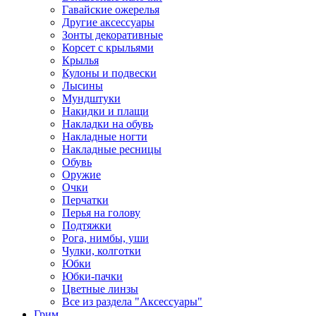
Гавайские ожерелья
Другие аксессуары
Зонты декоративные
Корсет с крыльями
Крылья
Кулоны и подвески
Лысины
Мундштуки
Накидки и плащи
Накладки на обувь
Накладные ногти
Накладные ресницы
Обувь
Оружие
Очки
Перчатки
Перья на голову
Подтяжки
Рога, нимбы, уши
Чулки, колготки
Юбки
Юбки-пачки
Цветные линзы
Все из раздела "Аксессуары"
Грим