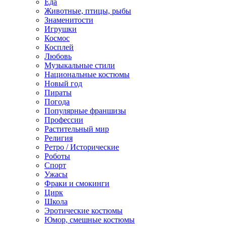
Еда
Животные, птицы, рыбы
Знаменитости
Игрушки
Космос
Косплей
Любовь
Музыкальные стили
Национальные костюмы
Новый год
Пираты
Погода
Популярные франшизы
Профессии
Растительный мир
Религия
Ретро / Исторические
Роботы
Спорт
Ужасы
Фраки и смокинги
Цирк
Школа
Эротические костюмы
Юмор, смешные костюмы