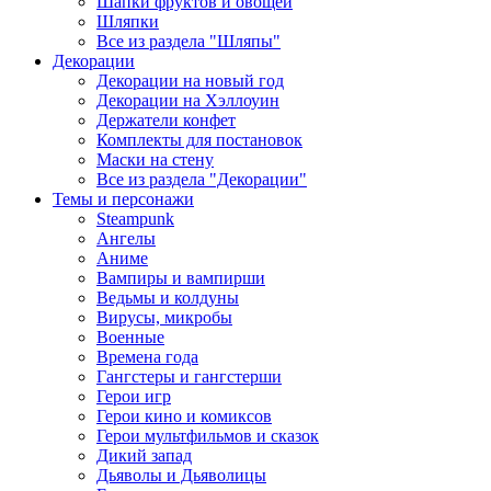
Шапки фруктов и овощей
Шляпки
Все из раздела "Шляпы"
Декорации
Декорации на новый год
Декорации на Хэллоуин
Держатели конфет
Комплекты для постановок
Маски на стену
Все из раздела "Декорации"
Темы и персонажи
Steampunk
Ангелы
Аниме
Вампиры и вампирши
Ведьмы и колдуны
Вирусы, микробы
Военные
Времена года
Гангстеры и гангстерши
Герои игр
Герои кино и комиксов
Герои мультфильмов и сказок
Дикий запад
Дьяволы и Дьяволицы