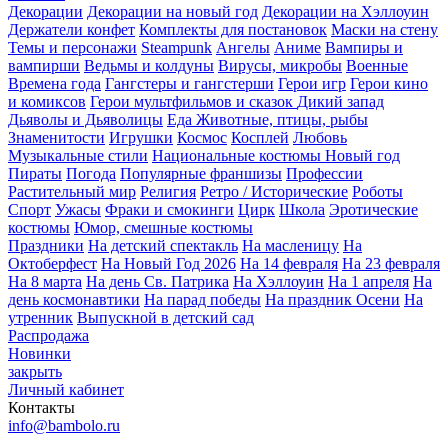
Декорации
Декорации на новый год
Декорации на Хэллоуин
Держатели конфет
Комплекты для постановок
Маски на стену
Темы и персонажи
Steampunk
Ангелы
Аниме
Вампиры и
вампирши
Ведьмы и колдуны
Вирусы, микробы
Военные
Времена года
Гангстеры и гангстерши
Герои игр
Герои кино
и комиксов
Герои мультфильмов и сказок
Дикий запад
Дьяволы и Дьяволицы
Еда
Животные, птицы, рыбы
Знаменитости
Игрушки
Космос
Косплей
Любовь
Музыкальные стили
Национальные костюмы
Новый год
Пираты
Погода
Популярные франшизы
Профессии
Растительный мир
Религия
Ретро / Исторические
Роботы
Спорт
Ужасы
Фраки и смокинги
Цирк
Школа
Эротические
костюмы
Юмор, смешные костюмы
Праздники
На детский спектакль
На масленицу
На
Октоберфест
На Новый Год 2026
На 14 февраля
На 23 февраля
На 8 марта
На день Св. Патрика
На Хэллоуин
На 1 апреля
На
день космонавтики
На парад победы
На праздник Осени
На
утренник
Выпускной в детский сад
Распродажа
Новинки
закрыть
Личный кабинет
Контакты
info@bambolo.ru