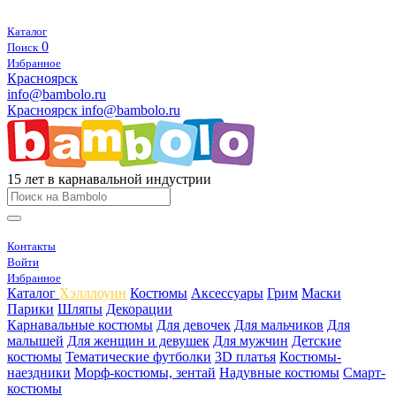
Каталог
0
Поиск
Избранное
Красноярск
info@bambolo.ru
Красноярск
info@bambolo.ru
15 лет в карнавальной индустрии
Контакты
Войти
Избранное
Каталог
Хэлллоуин
Костюмы
Аксессуары
Грим
Маски
Парики
Шляпы
Декорации
Карнавальные костюмы
Для девочек
Для мальчиков
Для
малышей
Для женщин и девушек
Для мужчин
Детские
костюмы
Тематические футболки
3D платья
Костюмы-
наездники
Морф-костюмы, зентай
Надувные костюмы
Смарт-
костюмы