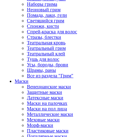
Наборы грима
Неоновый грим
Помада, лаки, гели
Светящийся грим
Спонжи, кисти
Спрей-краска для волос
Стразы, блестки
Театральная кровь
Театральный грим
Театральный клей
Тушь для волос
Усы, бороды, брови
Шрамы, раны
Все из раздела "Грим"
Маски
Венецианские маски
Защитные маски
Латексные маски
Маски на палочках
Маски на пол лица
Металлические маски
Меховые маски
Морф-маски
Пластиковые маски
Популярные маски