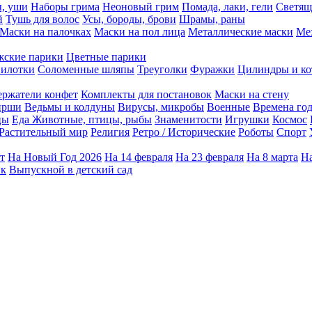
ы, уши
Наборы грима
Неоновый грим
Помада, лаки, гели
Светящ
й
Тушь для волос
Усы, бороды, брови
Шрамы, раны
Маски на палочках
Маски на пол лица
Металлические маски
Ме
ские парики
Цветные парики
илотки
Соломенные шляпы
Треуголки
Фуражки
Цилиндры и ко
ержатели конфет
Комплекты для постановок
Маски на стену
ирши
Ведьмы и колдуны
Вирусы, микробы
Военные
Времена го
цы
Еда
Животные, птицы, рыбы
Знаменитости
Игрушки
Космос
Растительный мир
Религия
Ретро / Исторические
Роботы
Спорт
т
На Новый Год 2026
На 14 февраля
На 23 февраля
На 8 марта
На
ик
Выпускной в детский сад