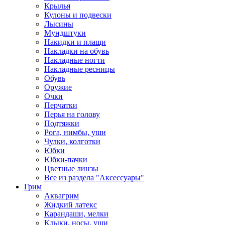
Крылья
Кулоны и подвески
Лысины
Мундштуки
Накидки и плащи
Накладки на обувь
Накладные ногти
Накладные ресницы
Обувь
Оружие
Очки
Перчатки
Перья на голову
Подтяжки
Рога, нимбы, уши
Чулки, колготки
Юбки
Юбки-пачки
Цветные линзы
Все из раздела "Аксессуары"
Грим
Аквагрим
Жидкий латекс
Карандаши, мелки
Клыки, носы, уши