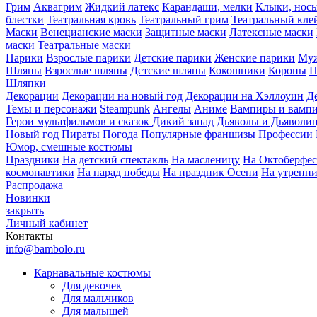
Грим
Аквагрим
Жидкий латекс
Карандаши, мелки
Клыки, нос
блестки
Театральная кровь
Театральный грим
Театральный кле
Маски
Венецианские маски
Защитные маски
Латексные маски
маски
Театральные маски
Парики
Взрослые парики
Детские парики
Женские парики
Муж
Шляпы
Взрослые шляпы
Детские шляпы
Кокошники
Короны
П
Шляпки
Декорации
Декорации на новый год
Декорации на Хэллоуин
Д
Темы и персонажи
Steampunk
Ангелы
Аниме
Вампиры и вамп
Герои мультфильмов и сказок
Дикий запад
Дьяволы и Дьяволи
Новый год
Пираты
Погода
Популярные франшизы
Профессии
Юмор, смешные костюмы
Праздники
На детский спектакль
На масленицу
На Октоберфес
космонавтики
На парад победы
На праздник Осени
На утренн
Распродажа
Новинки
закрыть
Личный кабинет
Контакты
info@bambolo.ru
Карнавальные костюмы
Для девочек
Для мальчиков
Для малышей