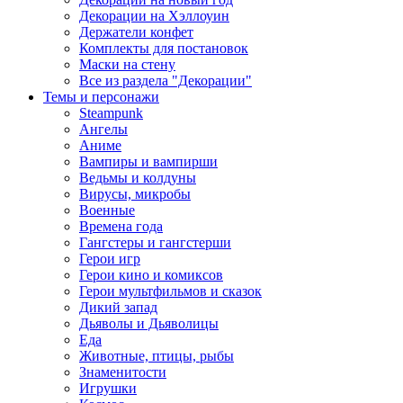
Декорации на Хэллоуин
Держатели конфет
Комплекты для постановок
Маски на стену
Все из раздела "Декорации"
Темы и персонажи
Steampunk
Ангелы
Аниме
Вампиры и вампирши
Ведьмы и колдуны
Вирусы, микробы
Военные
Времена года
Гангстеры и гангстерши
Герои игр
Герои кино и комиксов
Герои мультфильмов и сказок
Дикий запад
Дьяволы и Дьяволицы
Еда
Животные, птицы, рыбы
Знаменитости
Игрушки