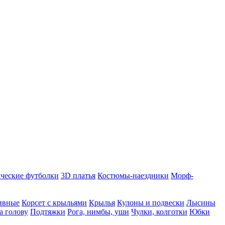
ческие футболки
3D платья
Костюмы-наездники
Морф-
ивные
Корсет с крыльями
Крылья
Кулоны и подвески
Лысины
а голову
Подтяжки
Рога, нимбы, уши
Чулки, колготки
Юбки