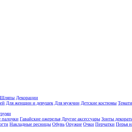
Шляпы
Декорации
ей
Для женщин и девушек
Для мужчин
Детские костюмы
Темати
уруми
 палочки
Гавайские ожерелья
Другие аксессуары
Зонты декорат
огти
Накладные ресницы
Обувь
Оружие
Очки
Перчатки
Перья н