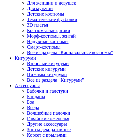
Для женщин и девушек
Для мужчин
Детские костюмы
Тематические футболки
3D платья
Костюмы-наездники
Морф-костюмы, зентай
Надувные костюмы
Смарт-костюмы
Все из раздела "Карнавальные костюмы"
Кигуруми
Взрослые кигуруми
Детские кигуруми
Пижамы кигуруми
Все из раздела "Кигуруми"
Аксессуары
Бабочки и галстуки
Банданы
Боа
Веера
Волшебные палочки
Гавайские ожерелья
Другие аксессуары
Зонты декоративные
Корсет с крыльями