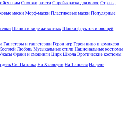
ийся грим
Спонжи, кисти
Спрей-краска для волос
Стразы,
ховые маски
Морф-маски
Пластиковые маски
Популярные
телки
Шапки в виде животных
Шапки фруктов и овощей
да
Гангстеры и гангстерши
Герои игр
Герои кино и комиксов
Косплей
Любовь
Музыкальные стили
Национальные костюмы
Ужасы
Фраки и смокинги
Цирк
Школа
Эротические костюмы
 день Св. Патрика
На Хэллоуин
На 1 апреля
На день