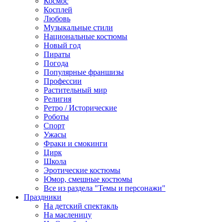
Космос
Косплей
Любовь
Музыкальные стили
Национальные костюмы
Новый год
Пираты
Погода
Популярные франшизы
Профессии
Растительный мир
Религия
Ретро / Исторические
Роботы
Спорт
Ужасы
Фраки и смокинги
Цирк
Школа
Эротические костюмы
Юмор, смешные костюмы
Все из раздела "Темы и персонажи"
Праздники
На детский спектакль
На масленицу