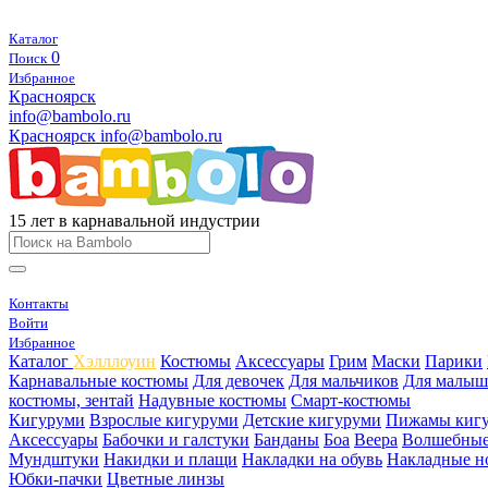
Каталог
0
Поиск
Избранное
Красноярск
info@bambolo.ru
Красноярск
info@bambolo.ru
15 лет в карнавальной индустрии
Контакты
Войти
Избранное
Каталог
Хэлллоуин
Костюмы
Аксессуары
Грим
Маски
Парики
Карнавальные костюмы
Для девочек
Для мальчиков
Для малыш
костюмы, зентай
Надувные костюмы
Смарт-костюмы
Кигуруми
Взрослые кигуруми
Детские кигуруми
Пижамы киг
Аксессуары
Бабочки и галстуки
Банданы
Боа
Веера
Волшебные
Мундштуки
Накидки и плащи
Накладки на обувь
Накладные н
Юбки-пачки
Цветные линзы