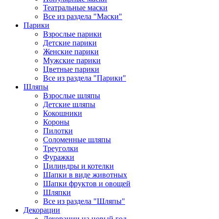
Театральные маски
Все из раздела "Маски"
Парики
Взрослые парики
Детские парики
Женские парики
Мужские парики
Цветные парики
Все из раздела "Парики"
Шляпы
Взрослые шляпы
Детские шляпы
Кокошники
Короны
Пилотки
Соломенные шляпы
Треуголки
Фуражки
Цилиндры и котелки
Шапки в виде животных
Шапки фруктов и овощей
Шляпки
Все из раздела "Шляпы"
Декорации
Декорации на новый год