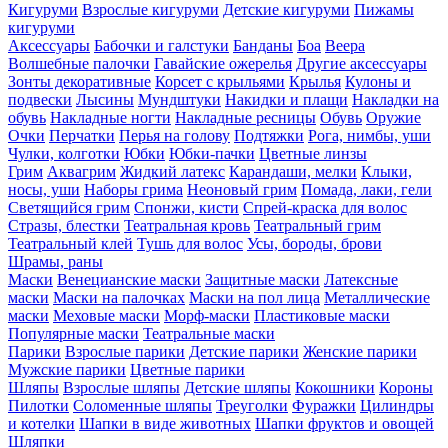
Кигуруми
Взрослые кигуруми
Детские кигуруми
Пижамы
кигуруми
Аксессуары
Бабочки и галстуки
Банданы
Боа
Веера
Волшебные палочки
Гавайские ожерелья
Другие аксессуары
Зонты декоративные
Корсет с крыльями
Крылья
Кулоны и
подвески
Лысины
Мундштуки
Накидки и плащи
Накладки на
обувь
Накладные ногти
Накладные ресницы
Обувь
Оружие
Очки
Перчатки
Перья на голову
Подтяжки
Рога, нимбы, уши
Чулки, колготки
Юбки
Юбки-пачки
Цветные линзы
Грим
Аквагрим
Жидкий латекс
Карандаши, мелки
Клыки,
носы, уши
Наборы грима
Неоновый грим
Помада, лаки, гели
Светящийся грим
Спонжи, кисти
Спрей-краска для волос
Стразы, блестки
Театральная кровь
Театральный грим
Театральный клей
Тушь для волос
Усы, бороды, брови
Шрамы, раны
Маски
Венецианские маски
Защитные маски
Латексные
маски
Маски на палочках
Маски на пол лица
Металлические
маски
Меховые маски
Морф-маски
Пластиковые маски
Популярные маски
Театральные маски
Парики
Взрослые парики
Детские парики
Женские парики
Мужские парики
Цветные парики
Шляпы
Взрослые шляпы
Детские шляпы
Кокошники
Короны
Пилотки
Соломенные шляпы
Треуголки
Фуражки
Цилиндры
и котелки
Шапки в виде животных
Шапки фруктов и овощей
Шляпки