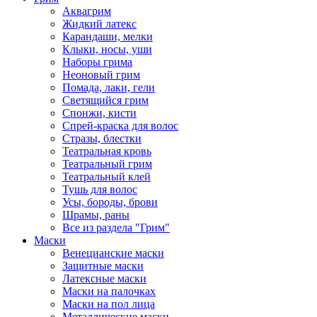
Аквагрим
Жидкий латекс
Карандаши, мелки
Клыки, носы, уши
Наборы грима
Неоновый грим
Помада, лаки, гели
Светящийся грим
Спонжи, кисти
Спрей-краска для волос
Стразы, блестки
Театральная кровь
Театральный грим
Театральный клей
Тушь для волос
Усы, бороды, брови
Шрамы, раны
Все из раздела "Грим"
Маски
Венецианские маски
Защитные маски
Латексные маски
Маски на палочках
Маски на пол лица
Металлические маски