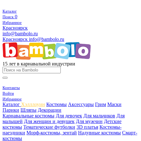
Каталог
0
Поиск
Избранное
Красноярск
info@bambolo.ru
Красноярск
info@bambolo.ru
15 лет в карнавальной индустрии
Контакты
Войти
Избранное
Каталог
Хэлллоуин
Костюмы
Аксессуары
Грим
Маски
Парики
Шляпы
Декорации
Карнавальные костюмы
Для девочек
Для мальчиков
Для
малышей
Для женщин и девушек
Для мужчин
Детские
костюмы
Тематические футболки
3D платья
Костюмы-
наездники
Морф-костюмы, зентай
Надувные костюмы
Смарт-
костюмы