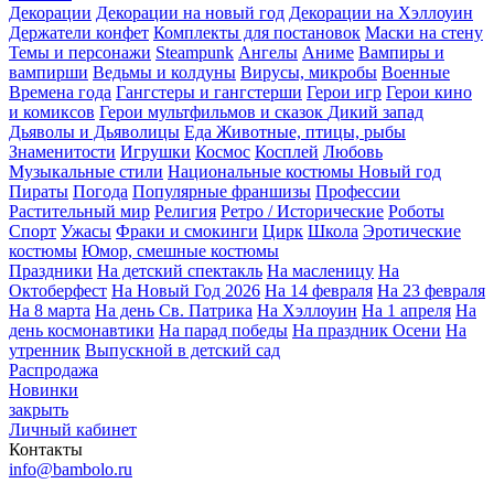
Декорации
Декорации на новый год
Декорации на Хэллоуин
Держатели конфет
Комплекты для постановок
Маски на стену
Темы и персонажи
Steampunk
Ангелы
Аниме
Вампиры и
вампирши
Ведьмы и колдуны
Вирусы, микробы
Военные
Времена года
Гангстеры и гангстерши
Герои игр
Герои кино
и комиксов
Герои мультфильмов и сказок
Дикий запад
Дьяволы и Дьяволицы
Еда
Животные, птицы, рыбы
Знаменитости
Игрушки
Космос
Косплей
Любовь
Музыкальные стили
Национальные костюмы
Новый год
Пираты
Погода
Популярные франшизы
Профессии
Растительный мир
Религия
Ретро / Исторические
Роботы
Спорт
Ужасы
Фраки и смокинги
Цирк
Школа
Эротические
костюмы
Юмор, смешные костюмы
Праздники
На детский спектакль
На масленицу
На
Октоберфест
На Новый Год 2026
На 14 февраля
На 23 февраля
На 8 марта
На день Св. Патрика
На Хэллоуин
На 1 апреля
На
день космонавтики
На парад победы
На праздник Осени
На
утренник
Выпускной в детский сад
Распродажа
Новинки
закрыть
Личный кабинет
Контакты
info@bambolo.ru