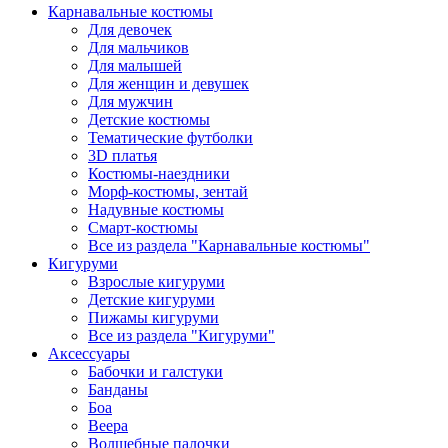
Карнавальные костюмы
Для девочек
Для мальчиков
Для малышей
Для женщин и девушек
Для мужчин
Детские костюмы
Тематические футболки
3D платья
Костюмы-наездники
Морф-костюмы, зентай
Надувные костюмы
Смарт-костюмы
Все из раздела "Карнавальные костюмы"
Кигуруми
Взрослые кигуруми
Детские кигуруми
Пижамы кигуруми
Все из раздела "Кигуруми"
Аксессуары
Бабочки и галстуки
Банданы
Боа
Веера
Волшебные палочки