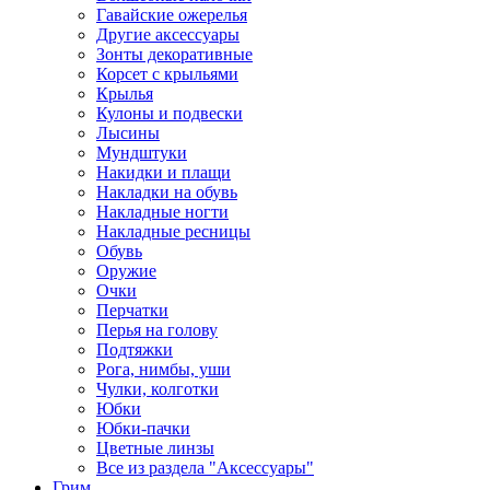
Гавайские ожерелья
Другие аксессуары
Зонты декоративные
Корсет с крыльями
Крылья
Кулоны и подвески
Лысины
Мундштуки
Накидки и плащи
Накладки на обувь
Накладные ногти
Накладные ресницы
Обувь
Оружие
Очки
Перчатки
Перья на голову
Подтяжки
Рога, нимбы, уши
Чулки, колготки
Юбки
Юбки-пачки
Цветные линзы
Все из раздела "Аксессуары"
Грим