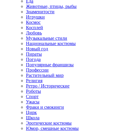
Еда
Животные, птицы, рыбы
Знаменитости
Игрушки
Космос
Косплей
Любовь
Музыкальные стили
Национальные костюмы
Новый год
Пираты
Погода
Популярные франшизы
Профессии
Растительный мир
Религия
Ретро / Исторические
Роботы
Спорт
Ужасы
Фраки и смокинги
Цирк
Школа
Эротические костюмы
Юмор, смешные костюмы