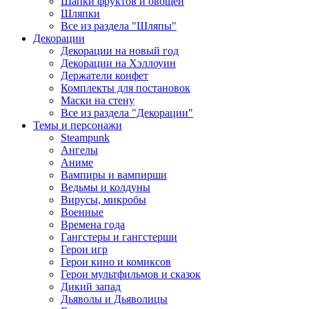
Шапки фруктов и овощей
Шляпки
Все из раздела "Шляпы"
Декорации
Декорации на новый год
Декорации на Хэллоуин
Держатели конфет
Комплекты для постановок
Маски на стену
Все из раздела "Декорации"
Темы и персонажи
Steampunk
Ангелы
Аниме
Вампиры и вампирши
Ведьмы и колдуны
Вирусы, микробы
Военные
Времена года
Гангстеры и гангстерши
Герои игр
Герои кино и комиксов
Герои мультфильмов и сказок
Дикий запад
Дьяволы и Дьяволицы