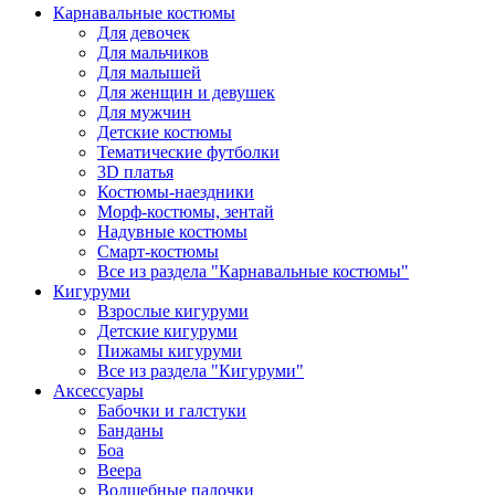
Карнавальные костюмы
Для девочек
Для мальчиков
Для малышей
Для женщин и девушек
Для мужчин
Детские костюмы
Тематические футболки
3D платья
Костюмы-наездники
Морф-костюмы, зентай
Надувные костюмы
Смарт-костюмы
Все из раздела "Карнавальные костюмы"
Кигуруми
Взрослые кигуруми
Детские кигуруми
Пижамы кигуруми
Все из раздела "Кигуруми"
Аксессуары
Бабочки и галстуки
Банданы
Боа
Веера
Волшебные палочки