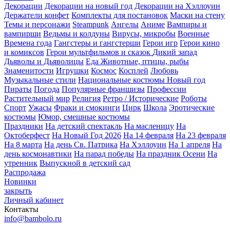
Декорации
Декорации на новый год
Декорации на Хэллоуин
Держатели конфет
Комплекты для постановок
Маски на стену
Темы и персонажи
Steampunk
Ангелы
Аниме
Вампиры и
вампирши
Ведьмы и колдуны
Вирусы, микробы
Военные
Времена года
Гангстеры и гангстерши
Герои игр
Герои кино
и комиксов
Герои мультфильмов и сказок
Дикий запад
Дьяволы и Дьяволицы
Еда
Животные, птицы, рыбы
Знаменитости
Игрушки
Космос
Косплей
Любовь
Музыкальные стили
Национальные костюмы
Новый год
Пираты
Погода
Популярные франшизы
Профессии
Растительный мир
Религия
Ретро / Исторические
Роботы
Спорт
Ужасы
Фраки и смокинги
Цирк
Школа
Эротические
костюмы
Юмор, смешные костюмы
Праздники
На детский спектакль
На масленицу
На
Октоберфест
На Новый Год 2026
На 14 февраля
На 23 февраля
На 8 марта
На день Св. Патрика
На Хэллоуин
На 1 апреля
На
день космонавтики
На парад победы
На праздник Осени
На
утренник
Выпускной в детский сад
Распродажа
Новинки
закрыть
Личный кабинет
Контакты
info@bambolo.ru