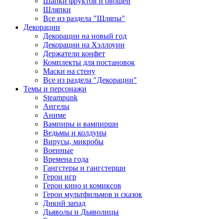
Шапки фруктов и овощей
Шляпки
Все из раздела "Шляпы"
Декорации
Декорации на новый год
Декорации на Хэллоуин
Держатели конфет
Комплекты для постановок
Маски на стену
Все из раздела "Декорации"
Темы и персонажи
Steampunk
Ангелы
Аниме
Вампиры и вампирши
Ведьмы и колдуны
Вирусы, микробы
Военные
Времена года
Гангстеры и гангстерши
Герои игр
Герои кино и комиксов
Герои мультфильмов и сказок
Дикий запад
Дьяволы и Дьяволицы