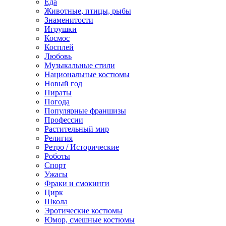
Еда
Животные, птицы, рыбы
Знаменитости
Игрушки
Космос
Косплей
Любовь
Музыкальные стили
Национальные костюмы
Новый год
Пираты
Погода
Популярные франшизы
Профессии
Растительный мир
Религия
Ретро / Исторические
Роботы
Спорт
Ужасы
Фраки и смокинги
Цирк
Школа
Эротические костюмы
Юмор, смешные костюмы