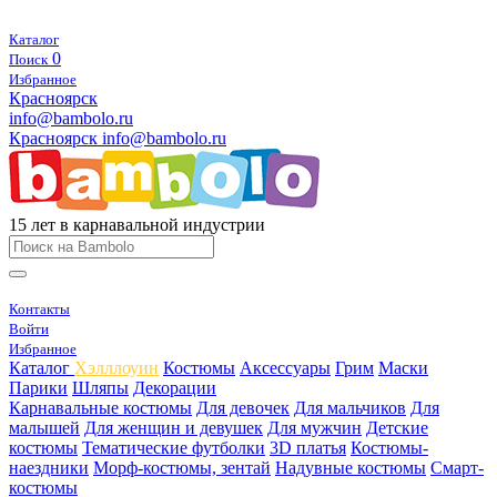
Каталог
0
Поиск
Избранное
Красноярск
info@bambolo.ru
Красноярск
info@bambolo.ru
15 лет в карнавальной индустрии
Контакты
Войти
Избранное
Каталог
Хэлллоуин
Костюмы
Аксессуары
Грим
Маски
Парики
Шляпы
Декорации
Карнавальные костюмы
Для девочек
Для мальчиков
Для
малышей
Для женщин и девушек
Для мужчин
Детские
костюмы
Тематические футболки
3D платья
Костюмы-
наездники
Морф-костюмы, зентай
Надувные костюмы
Смарт-
костюмы