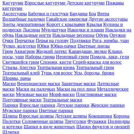
Кигуруми
Взрослые кигуруми
Детские кигуруми
Пижамы
кигуруми
Аксессуары
Бабочки и галстуки
Банданы
Боа
Веера
Волшебные палочки
Гавайские ожерелья
Другие аксессуары
Зонты декоративные
Корсет с крыльями
Крылья
Кулоны и
подвески
Лысины
Мундштуки
Накидки и плащи
Накладки на
обувь
Накладные ногти
Накладные ресницы
Обувь
Оружие
Очки
Перчатки
Перья на голову
Подтяжки
Рога, нимбы, уши
Чулки, колготки
Юбки
Юбки-пачки
Цветные линзы
Грим
Аквагрим
Жидкий латекс
Карандаши, мелки
Клыки,
носы, уши
Наборы грима
Неоновый грим
Помада, лаки, гели
Светящийся грим
Спонжи, кисти
Спрей-краска для волос
Стразы, блестки
Театральная кровь
Театральный грим
Театральный клей
Тушь для волос
Усы, бороды, брови
Шрамы, раны
Маски
Венецианские маски
Защитные маски
Латексные
маски
Маски на палочках
Маски на пол лица
Металлические
маски
Меховые маски
Морф-маски
Пластиковые маски
Популярные маски
Театральные маски
Парики
Взрослые парики
Детские парики
Женские парики
Мужские парики
Цветные парики
Шляпы
Взрослые шляпы
Детские шляпы
Кокошники
Короны
Пилотки
Соломенные шляпы
Треуголки
Фуражки
Цилиндры
и котелки
Шапки в виде животных
Шапки фруктов и овощей
Шляпки