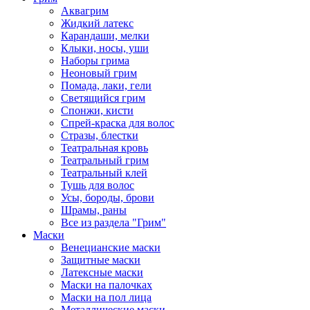
Аквагрим
Жидкий латекс
Карандаши, мелки
Клыки, носы, уши
Наборы грима
Неоновый грим
Помада, лаки, гели
Светящийся грим
Спонжи, кисти
Спрей-краска для волос
Стразы, блестки
Театральная кровь
Театральный грим
Театральный клей
Тушь для волос
Усы, бороды, брови
Шрамы, раны
Все из раздела "Грим"
Маски
Венецианские маски
Защитные маски
Латексные маски
Маски на палочках
Маски на пол лица
Металлические маски