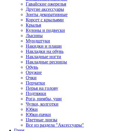
Гавайские ожерелья
Другие аксессуары
Зонты декоративные
Корсет с крыльями
Крылья
Кулоны и подвески
Лысины
Мундштуки
Накидки и плащи
Накладки на обувь
Накладные ногти
Накладные ресницы
Обувь
Оружие
Очки
Перчатки
Перья на голову
Подтяжки
Рога, нимбы, уши
Чулки, колготки
Юбки
Юбки-пачки
Цветные линзы
Все из раздела "Аксессуары"
Грим