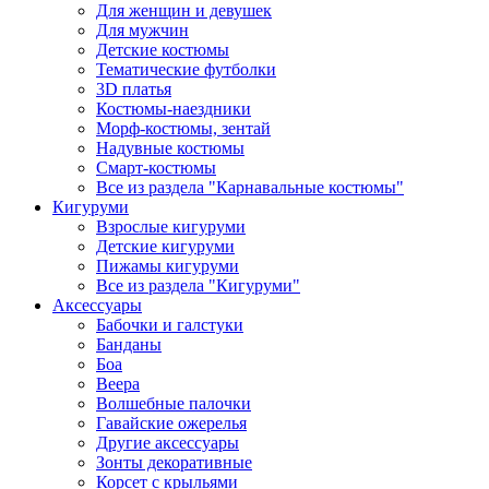
Для женщин и девушек
Для мужчин
Детские костюмы
Тематические футболки
3D платья
Костюмы-наездники
Морф-костюмы, зентай
Надувные костюмы
Смарт-костюмы
Все из раздела "Карнавальные костюмы"
Кигуруми
Взрослые кигуруми
Детские кигуруми
Пижамы кигуруми
Все из раздела "Кигуруми"
Аксессуары
Бабочки и галстуки
Банданы
Боа
Веера
Волшебные палочки
Гавайские ожерелья
Другие аксессуары
Зонты декоративные
Корсет с крыльями