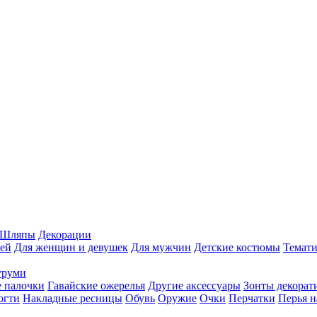
Шляпы
Декорации
ей
Для женщин и девушек
Для мужчин
Детские костюмы
Темати
уруми
 палочки
Гавайские ожерелья
Другие аксессуары
Зонты декорат
огти
Накладные ресницы
Обувь
Оружие
Очки
Перчатки
Перья н