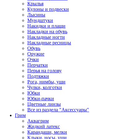
Крылья
Кулоны и подвески
Лысины
Мундштуки
Накидки и плащи
Накладки на обувь
Накладные ногти
Накладные ресницы
Обувь
Оружие
Очки
Перчатки
Перья на голову
Подтяжки
Рога, нимбы, уши
Чулки, колготки
Юбки
Юбки-пачки
Цветные линзы
Все из раздела "Аксессуары"
Грим
Аквагрим
Жидкий латекс
Карандаши, мелки
Клыки, носы, уши