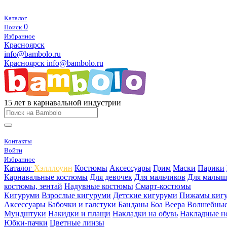
Каталог
0
Поиск
Избранное
Красноярск
info@bambolo.ru
Красноярск
info@bambolo.ru
15 лет в карнавальной индустрии
Контакты
Войти
Избранное
Каталог
Хэлллоуин
Костюмы
Аксессуары
Грим
Маски
Парики
Карнавальные костюмы
Для девочек
Для мальчиков
Для малыш
костюмы, зентай
Надувные костюмы
Смарт-костюмы
Кигуруми
Взрослые кигуруми
Детские кигуруми
Пижамы киг
Аксессуары
Бабочки и галстуки
Банданы
Боа
Веера
Волшебные
Мундштуки
Накидки и плащи
Накладки на обувь
Накладные н
Юбки-пачки
Цветные линзы