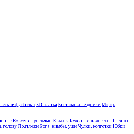
ческие футболки
3D платья
Костюмы-наездники
Морф-
ивные
Корсет с крыльями
Крылья
Кулоны и подвески
Лысины
а голову
Подтяжки
Рога, нимбы, уши
Чулки, колготки
Юбки