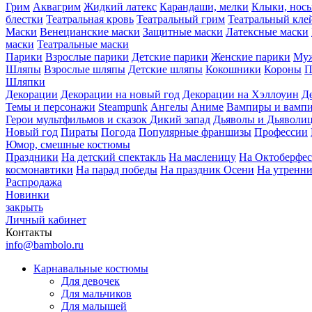
Грим
Аквагрим
Жидкий латекс
Карандаши, мелки
Клыки, нос
блестки
Театральная кровь
Театральный грим
Театральный кле
Маски
Венецианские маски
Защитные маски
Латексные маски
маски
Театральные маски
Парики
Взрослые парики
Детские парики
Женские парики
Муж
Шляпы
Взрослые шляпы
Детские шляпы
Кокошники
Короны
П
Шляпки
Декорации
Декорации на новый год
Декорации на Хэллоуин
Д
Темы и персонажи
Steampunk
Ангелы
Аниме
Вампиры и вамп
Герои мультфильмов и сказок
Дикий запад
Дьяволы и Дьяволи
Новый год
Пираты
Погода
Популярные франшизы
Профессии
Юмор, смешные костюмы
Праздники
На детский спектакль
На масленицу
На Октоберфес
космонавтики
На парад победы
На праздник Осени
На утренн
Распродажа
Новинки
закрыть
Личный кабинет
Контакты
info@bambolo.ru
Карнавальные костюмы
Для девочек
Для мальчиков
Для малышей