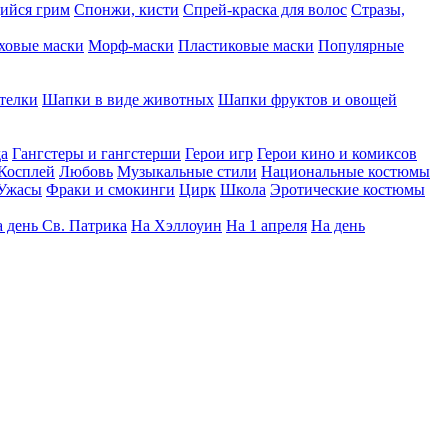
ийся грим
Спонжи, кисти
Спрей-краска для волос
Стразы,
ховые маски
Морф-маски
Пластиковые маски
Популярные
телки
Шапки в виде животных
Шапки фруктов и овощей
да
Гангстеры и гангстерши
Герои игр
Герои кино и комиксов
Косплей
Любовь
Музыкальные стили
Национальные костюмы
Ужасы
Фраки и смокинги
Цирк
Школа
Эротические костюмы
 день Св. Патрика
На Хэллоуин
На 1 апреля
На день