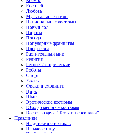
Космос
Косплей
Любовь
Музыкальные стили
Национальные костюмы
Новый год
Пираты
Погода
Популярные франшизы
Профессии
Растительный мир
Религия
Ретро / Исторические
Роботы
Спорт
Ужасы
Фраки и смокинги
Цирк
Школа
Эротические костюмы
Юмор, смешные костюмы
Все из раздела "Темы и персонажи"
Праздники
На детский спектакль
На масленицу