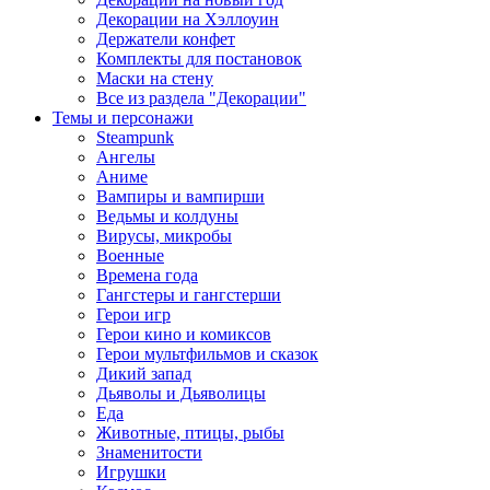
Декорации на Хэллоуин
Держатели конфет
Комплекты для постановок
Маски на стену
Все из раздела "Декорации"
Темы и персонажи
Steampunk
Ангелы
Аниме
Вампиры и вампирши
Ведьмы и колдуны
Вирусы, микробы
Военные
Времена года
Гангстеры и гангстерши
Герои игр
Герои кино и комиксов
Герои мультфильмов и сказок
Дикий запад
Дьяволы и Дьяволицы
Еда
Животные, птицы, рыбы
Знаменитости
Игрушки