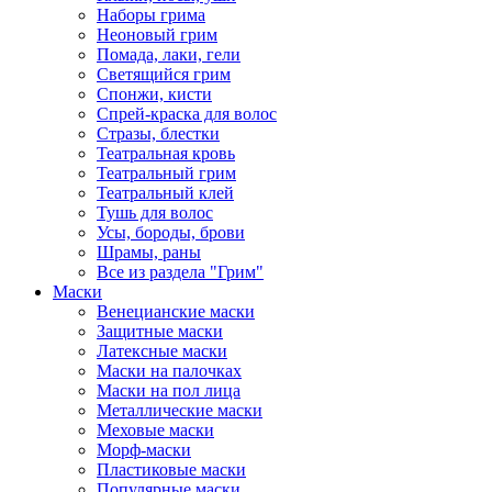
Наборы грима
Неоновый грим
Помада, лаки, гели
Светящийся грим
Спонжи, кисти
Спрей-краска для волос
Стразы, блестки
Театральная кровь
Театральный грим
Театральный клей
Тушь для волос
Усы, бороды, брови
Шрамы, раны
Все из раздела "Грим"
Маски
Венецианские маски
Защитные маски
Латексные маски
Маски на палочках
Маски на пол лица
Металлические маски
Меховые маски
Морф-маски
Пластиковые маски
Популярные маски