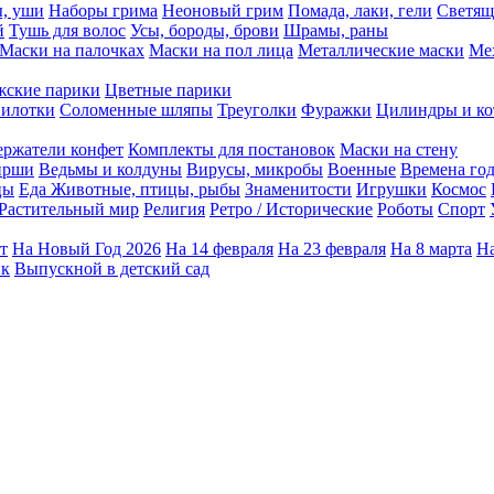
ы, уши
Наборы грима
Неоновый грим
Помада, лаки, гели
Светящ
й
Тушь для волос
Усы, бороды, брови
Шрамы, раны
Маски на палочках
Маски на пол лица
Металлические маски
Ме
ские парики
Цветные парики
илотки
Соломенные шляпы
Треуголки
Фуражки
Цилиндры и ко
ержатели конфет
Комплекты для постановок
Маски на стену
ирши
Ведьмы и колдуны
Вирусы, микробы
Военные
Времена го
цы
Еда
Животные, птицы, рыбы
Знаменитости
Игрушки
Космос
Растительный мир
Религия
Ретро / Исторические
Роботы
Спорт
т
На Новый Год 2026
На 14 февраля
На 23 февраля
На 8 марта
На
ик
Выпускной в детский сад