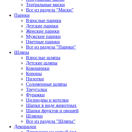
Театральные маски
Все из раздела "Маски"
Парики
Взрослые парики
Детские парики
Женские парики
Мужские парики
Цветные парики
Все из раздела "Парики"
Шляпы
Взрослые шляпы
Детские шляпы
Кокошники
Короны
Пилотки
Соломенные шляпы
Треуголки
Фуражки
Цилиндры и котелки
Шапки в виде животных
Шапки фруктов и овощей
Шляпки
Все из раздела "Шляпы"
Декорации
Декорации на новый год