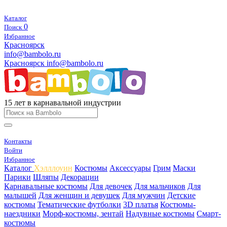
Каталог
0
Поиск
Избранное
Красноярск
info@bambolo.ru
Красноярск
info@bambolo.ru
15 лет в карнавальной индустрии
Контакты
Войти
Избранное
Каталог
Хэлллоуин
Костюмы
Аксессуары
Грим
Маски
Парики
Шляпы
Декорации
Карнавальные костюмы
Для девочек
Для мальчиков
Для
малышей
Для женщин и девушек
Для мужчин
Детские
костюмы
Тематические футболки
3D платья
Костюмы-
наездники
Морф-костюмы, зентай
Надувные костюмы
Смарт-
костюмы