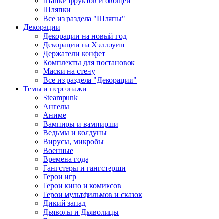
Шапки фруктов и овощей
Шляпки
Все из раздела "Шляпы"
Декорации
Декорации на новый год
Декорации на Хэллоуин
Держатели конфет
Комплекты для постановок
Маски на стену
Все из раздела "Декорации"
Темы и персонажи
Steampunk
Ангелы
Аниме
Вампиры и вампирши
Ведьмы и колдуны
Вирусы, микробы
Военные
Времена года
Гангстеры и гангстерши
Герои игр
Герои кино и комиксов
Герои мультфильмов и сказок
Дикий запад
Дьяволы и Дьяволицы