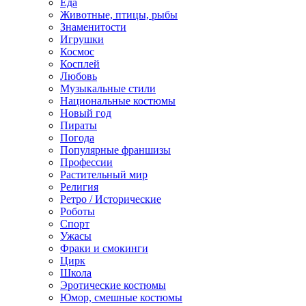
Еда
Животные, птицы, рыбы
Знаменитости
Игрушки
Космос
Косплей
Любовь
Музыкальные стили
Национальные костюмы
Новый год
Пираты
Погода
Популярные франшизы
Профессии
Растительный мир
Религия
Ретро / Исторические
Роботы
Спорт
Ужасы
Фраки и смокинги
Цирк
Школа
Эротические костюмы
Юмор, смешные костюмы