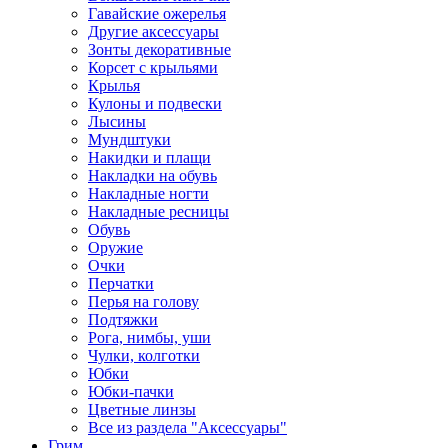
Гавайские ожерелья
Другие аксессуары
Зонты декоративные
Корсет с крыльями
Крылья
Кулоны и подвески
Лысины
Мундштуки
Накидки и плащи
Накладки на обувь
Накладные ногти
Накладные ресницы
Обувь
Оружие
Очки
Перчатки
Перья на голову
Подтяжки
Рога, нимбы, уши
Чулки, колготки
Юбки
Юбки-пачки
Цветные линзы
Все из раздела "Аксессуары"
Грим