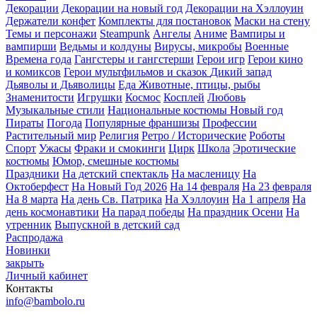
Декорации
Декорации на новый год
Декорации на Хэллоуин
Держатели конфет
Комплекты для постановок
Маски на стену
Темы и персонажи
Steampunk
Ангелы
Аниме
Вампиры и
вампирши
Ведьмы и колдуны
Вирусы, микробы
Военные
Времена года
Гангстеры и гангстерши
Герои игр
Герои кино
и комиксов
Герои мультфильмов и сказок
Дикий запад
Дьяволы и Дьяволицы
Еда
Животные, птицы, рыбы
Знаменитости
Игрушки
Космос
Косплей
Любовь
Музыкальные стили
Национальные костюмы
Новый год
Пираты
Погода
Популярные франшизы
Профессии
Растительный мир
Религия
Ретро / Исторические
Роботы
Спорт
Ужасы
Фраки и смокинги
Цирк
Школа
Эротические
костюмы
Юмор, смешные костюмы
Праздники
На детский спектакль
На масленицу
На
Октоберфест
На Новый Год 2026
На 14 февраля
На 23 февраля
На 8 марта
На день Св. Патрика
На Хэллоуин
На 1 апреля
На
день космонавтики
На парад победы
На праздник Осени
На
утренник
Выпускной в детский сад
Распродажа
Новинки
закрыть
Личный кабинет
Контакты
info@bambolo.ru