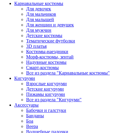
Карнавальные костюмы
Для девочек
Для мальчиков
Для малышей
Для женщин и девушек
Для мужчин
Детские костюмы
Тематические футболки
3D платья
Костюмы-наездники
Морф-костюмы, зентай
Надувные костюмы
Смарт-костюмы
Все из раздела "Карнавальные костюмы"
Кигуруми
Взрослые кигуруми
Детские кигуруми
Пижамы кигуруми
Все из раздела "Кигуруми"
Аксессуары
Бабочки и галстуки
Банданы
Боа
Веера
Волшебные палочки