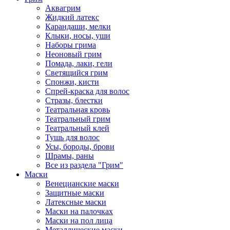
Аквагрим
Жидкий латекс
Карандаши, мелки
Клыки, носы, уши
Наборы грима
Неоновый грим
Помада, лаки, гели
Светящийся грим
Спонжи, кисти
Спрей-краска для волос
Стразы, блестки
Театральная кровь
Театральный грим
Театральный клей
Тушь для волос
Усы, бороды, брови
Шрамы, раны
Все из раздела "Грим"
Маски
Венецианские маски
Защитные маски
Латексные маски
Маски на палочках
Маски на пол лица
Металлические маски