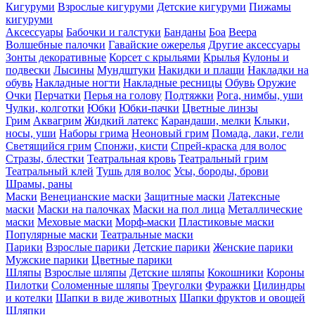
Кигуруми
Взрослые кигуруми
Детские кигуруми
Пижамы
кигуруми
Аксессуары
Бабочки и галстуки
Банданы
Боа
Веера
Волшебные палочки
Гавайские ожерелья
Другие аксессуары
Зонты декоративные
Корсет с крыльями
Крылья
Кулоны и
подвески
Лысины
Мундштуки
Накидки и плащи
Накладки на
обувь
Накладные ногти
Накладные ресницы
Обувь
Оружие
Очки
Перчатки
Перья на голову
Подтяжки
Рога, нимбы, уши
Чулки, колготки
Юбки
Юбки-пачки
Цветные линзы
Грим
Аквагрим
Жидкий латекс
Карандаши, мелки
Клыки,
носы, уши
Наборы грима
Неоновый грим
Помада, лаки, гели
Светящийся грим
Спонжи, кисти
Спрей-краска для волос
Стразы, блестки
Театральная кровь
Театральный грим
Театральный клей
Тушь для волос
Усы, бороды, брови
Шрамы, раны
Маски
Венецианские маски
Защитные маски
Латексные
маски
Маски на палочках
Маски на пол лица
Металлические
маски
Меховые маски
Морф-маски
Пластиковые маски
Популярные маски
Театральные маски
Парики
Взрослые парики
Детские парики
Женские парики
Мужские парики
Цветные парики
Шляпы
Взрослые шляпы
Детские шляпы
Кокошники
Короны
Пилотки
Соломенные шляпы
Треуголки
Фуражки
Цилиндры
и котелки
Шапки в виде животных
Шапки фруктов и овощей
Шляпки