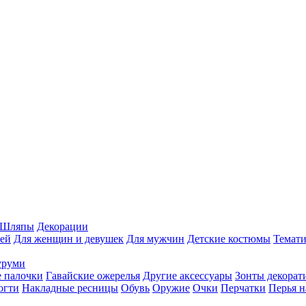
Шляпы
Декорации
ей
Для женщин и девушек
Для мужчин
Детские костюмы
Темати
уруми
 палочки
Гавайские ожерелья
Другие аксессуары
Зонты декорат
огти
Накладные ресницы
Обувь
Оружие
Очки
Перчатки
Перья н