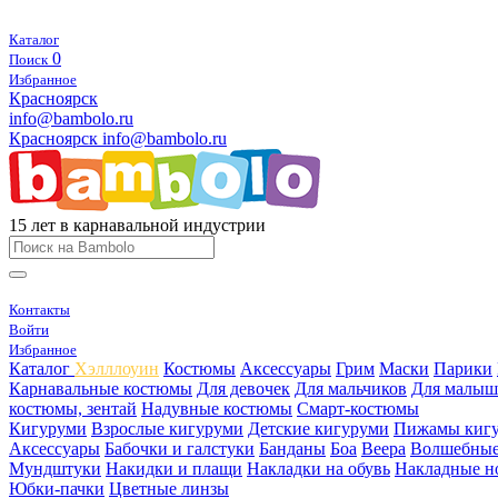
Каталог
0
Поиск
Избранное
Красноярск
info@bambolo.ru
Красноярск
info@bambolo.ru
15 лет в карнавальной индустрии
Контакты
Войти
Избранное
Каталог
Хэлллоуин
Костюмы
Аксессуары
Грим
Маски
Парики
Карнавальные костюмы
Для девочек
Для мальчиков
Для малыш
костюмы, зентай
Надувные костюмы
Смарт-костюмы
Кигуруми
Взрослые кигуруми
Детские кигуруми
Пижамы киг
Аксессуары
Бабочки и галстуки
Банданы
Боа
Веера
Волшебные
Мундштуки
Накидки и плащи
Накладки на обувь
Накладные н
Юбки-пачки
Цветные линзы