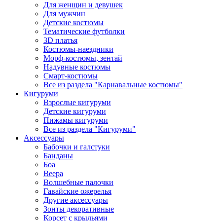
Для женщин и девушек
Для мужчин
Детские костюмы
Тематические футболки
3D платья
Костюмы-наездники
Морф-костюмы, зентай
Надувные костюмы
Смарт-костюмы
Все из раздела "Карнавальные костюмы"
Кигуруми
Взрослые кигуруми
Детские кигуруми
Пижамы кигуруми
Все из раздела "Кигуруми"
Аксессуары
Бабочки и галстуки
Банданы
Боа
Веера
Волшебные палочки
Гавайские ожерелья
Другие аксессуары
Зонты декоративные
Корсет с крыльями