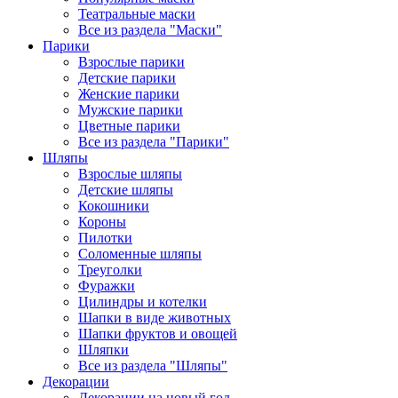
Театральные маски
Все из раздела "Маски"
Парики
Взрослые парики
Детские парики
Женские парики
Мужские парики
Цветные парики
Все из раздела "Парики"
Шляпы
Взрослые шляпы
Детские шляпы
Кокошники
Короны
Пилотки
Соломенные шляпы
Треуголки
Фуражки
Цилиндры и котелки
Шапки в виде животных
Шапки фруктов и овощей
Шляпки
Все из раздела "Шляпы"
Декорации
Декорации на новый год