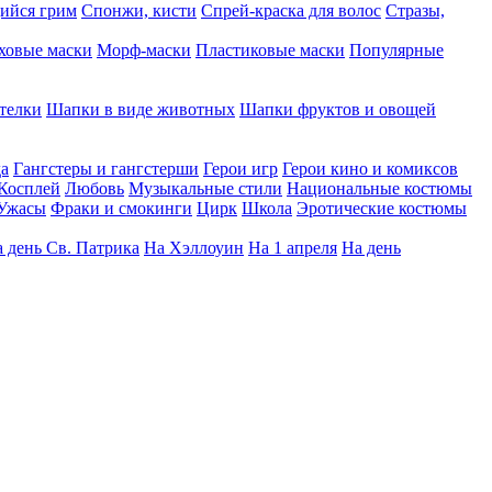
ийся грим
Спонжи, кисти
Спрей-краска для волос
Стразы,
ховые маски
Морф-маски
Пластиковые маски
Популярные
телки
Шапки в виде животных
Шапки фруктов и овощей
да
Гангстеры и гангстерши
Герои игр
Герои кино и комиксов
Косплей
Любовь
Музыкальные стили
Национальные костюмы
Ужасы
Фраки и смокинги
Цирк
Школа
Эротические костюмы
 день Св. Патрика
На Хэллоуин
На 1 апреля
На день