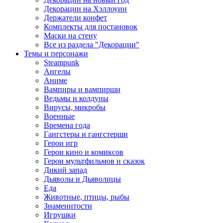
Декорации на Хэллоуин
Держатели конфет
Комплекты для постановок
Маски на стену
Все из раздела "Декорации"
Темы и персонажи
Steampunk
Ангелы
Аниме
Вампиры и вампирши
Ведьмы и колдуны
Вирусы, микробы
Военные
Времена года
Гангстеры и гангстерши
Герои игр
Герои кино и комиксов
Герои мультфильмов и сказок
Дикий запад
Дьяволы и Дьяволицы
Еда
Животные, птицы, рыбы
Знаменитости
Игрушки