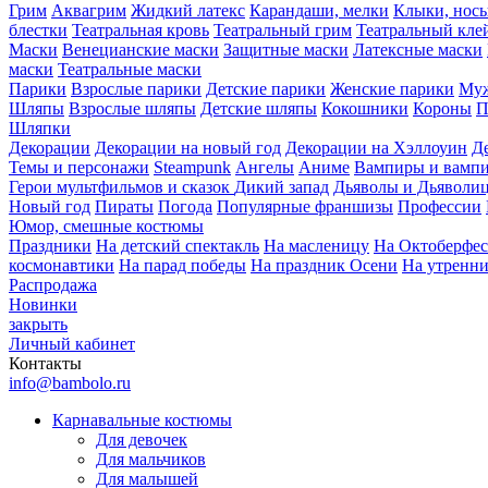
Грим
Аквагрим
Жидкий латекс
Карандаши, мелки
Клыки, нос
блестки
Театральная кровь
Театральный грим
Театральный кле
Маски
Венецианские маски
Защитные маски
Латексные маски
маски
Театральные маски
Парики
Взрослые парики
Детские парики
Женские парики
Муж
Шляпы
Взрослые шляпы
Детские шляпы
Кокошники
Короны
П
Шляпки
Декорации
Декорации на новый год
Декорации на Хэллоуин
Д
Темы и персонажи
Steampunk
Ангелы
Аниме
Вампиры и вамп
Герои мультфильмов и сказок
Дикий запад
Дьяволы и Дьяволи
Новый год
Пираты
Погода
Популярные франшизы
Профессии
Юмор, смешные костюмы
Праздники
На детский спектакль
На масленицу
На Октоберфес
космонавтики
На парад победы
На праздник Осени
На утренн
Распродажа
Новинки
закрыть
Личный кабинет
Контакты
info@bambolo.ru
Карнавальные костюмы
Для девочек
Для мальчиков
Для малышей