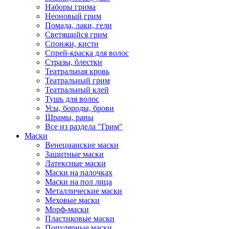
Наборы грима
Неоновый грим
Помада, лаки, гели
Светящийся грим
Спонжи, кисти
Спрей-краска для волос
Стразы, блестки
Театральная кровь
Театральный грим
Театральный клей
Тушь для волос
Усы, бороды, брови
Шрамы, раны
Все из раздела "Грим"
Маски
Венецианские маски
Защитные маски
Латексные маски
Маски на палочках
Маски на пол лица
Металлические маски
Меховые маски
Морф-маски
Пластиковые маски
Популярные маски