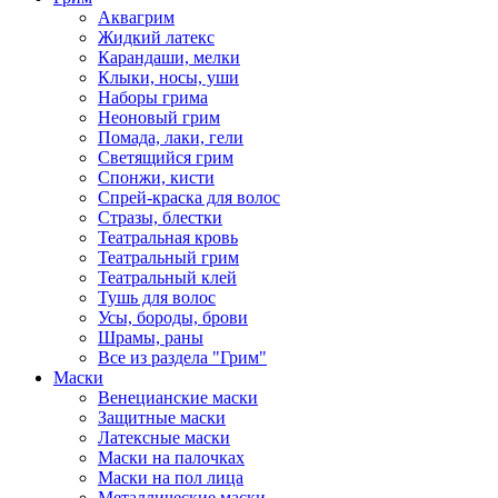
Аквагрим
Жидкий латекс
Карандаши, мелки
Клыки, носы, уши
Наборы грима
Неоновый грим
Помада, лаки, гели
Светящийся грим
Спонжи, кисти
Спрей-краска для волос
Стразы, блестки
Театральная кровь
Театральный грим
Театральный клей
Тушь для волос
Усы, бороды, брови
Шрамы, раны
Все из раздела "Грим"
Маски
Венецианские маски
Защитные маски
Латексные маски
Маски на палочках
Маски на пол лица
Металлические маски