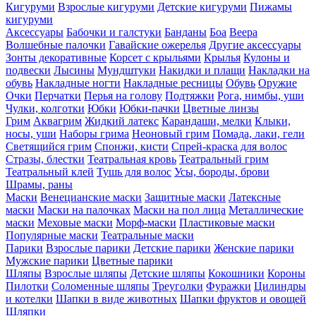
Кигуруми
Взрослые кигуруми
Детские кигуруми
Пижамы
кигуруми
Аксессуары
Бабочки и галстуки
Банданы
Боа
Веера
Волшебные палочки
Гавайские ожерелья
Другие аксессуары
Зонты декоративные
Корсет с крыльями
Крылья
Кулоны и
подвески
Лысины
Мундштуки
Накидки и плащи
Накладки на
обувь
Накладные ногти
Накладные ресницы
Обувь
Оружие
Очки
Перчатки
Перья на голову
Подтяжки
Рога, нимбы, уши
Чулки, колготки
Юбки
Юбки-пачки
Цветные линзы
Грим
Аквагрим
Жидкий латекс
Карандаши, мелки
Клыки,
носы, уши
Наборы грима
Неоновый грим
Помада, лаки, гели
Светящийся грим
Спонжи, кисти
Спрей-краска для волос
Стразы, блестки
Театральная кровь
Театральный грим
Театральный клей
Тушь для волос
Усы, бороды, брови
Шрамы, раны
Маски
Венецианские маски
Защитные маски
Латексные
маски
Маски на палочках
Маски на пол лица
Металлические
маски
Меховые маски
Морф-маски
Пластиковые маски
Популярные маски
Театральные маски
Парики
Взрослые парики
Детские парики
Женские парики
Мужские парики
Цветные парики
Шляпы
Взрослые шляпы
Детские шляпы
Кокошники
Короны
Пилотки
Соломенные шляпы
Треуголки
Фуражки
Цилиндры
и котелки
Шапки в виде животных
Шапки фруктов и овощей
Шляпки