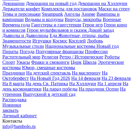
Декорации
Декорации на новый год
Декорации на Хэллоуин
Держатели конфет
Комплекты для постановок
Маски на стену
Темы и персонажи
Steampunk
Ангелы
Аниме
Вампиры и
вампирши
Ведьмы и колдуны
Вирусы, микробы
Военные
Времена года
Гангстеры и гангстерши
Герои игр
Герои кино
и комиксов
Герои мультфильмов и сказок
Дикий запад
Дьяволы и Дьяволицы
Еда
Животные, птицы, рыбы
Знаменитости
Игрушки
Космос
Косплей
Любовь
Музыкальные стили
Национальные костюмы
Новый год
Пираты
Погода
Популярные франшизы
Профессии
Растительный мир
Религия
Ретро / Исторические
Роботы
Спорт
Ужасы
Фраки и смокинги
Цирк
Школа
Эротические
костюмы
Юмор, смешные костюмы
Праздники
На детский спектакль
На масленицу
На
Октоберфест
На Новый Год 2026
На 14 февраля
На 23 февраля
На 8 марта
На день Св. Патрика
На Хэллоуин
На 1 апреля
На
день космонавтики
На парад победы
На праздник Осени
На
утренник
Выпускной в детский сад
Распродажа
Новинки
закрыть
Личный кабинет
Контакты
info@bambolo.ru