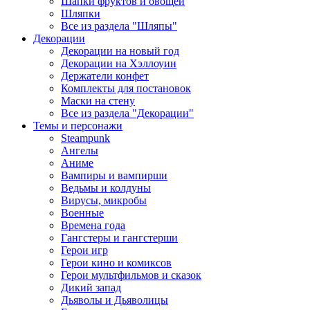
Шапки фруктов и овощей
Шляпки
Все из раздела "Шляпы"
Декорации
Декорации на новый год
Декорации на Хэллоуин
Держатели конфет
Комплекты для постановок
Маски на стену
Все из раздела "Декорации"
Темы и персонажи
Steampunk
Ангелы
Аниме
Вампиры и вампирши
Ведьмы и колдуны
Вирусы, микробы
Военные
Времена года
Гангстеры и гангстерши
Герои игр
Герои кино и комиксов
Герои мультфильмов и сказок
Дикий запад
Дьяволы и Дьяволицы