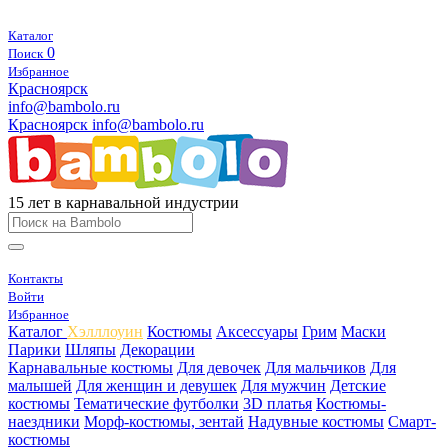
Каталог
0
Поиск
Избранное
Красноярск
info@bambolo.ru
Красноярск
info@bambolo.ru
15 лет в карнавальной индустрии
Контакты
Войти
Избранное
Каталог
Хэлллоуин
Костюмы
Аксессуары
Грим
Маски
Парики
Шляпы
Декорации
Карнавальные костюмы
Для девочек
Для мальчиков
Для
малышей
Для женщин и девушек
Для мужчин
Детские
костюмы
Тематические футболки
3D платья
Костюмы-
наездники
Морф-костюмы, зентай
Надувные костюмы
Смарт-
костюмы