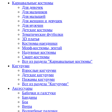
Карнавальные костюмы
Для девочек
Для мальчиков
Для малышей
Для женщин и девушек
Для мужчин
Детские костюмы
Тематические футболки
3D платья
Костюмы-наездники
Морф-костюмы, зентай
Надувные костюмы
Смарт-костюмы
Все из раздела "Карнавальные костюмы"
Кигуруми
Взрослые кигуруми
Детские кигуруми
Пижамы кигуруми
Все из раздела "Кигуруми"
Аксессуары
Бабочки и галстуки
Банданы
Боа
Веера
Волшебные палочки