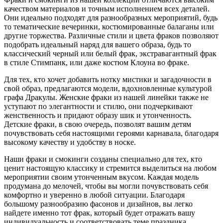
качеством материалов и точным исполнением всех деталей.
Они идеально подходят для разнообразных мероприятий, будь
то тематические вечеринки, костюмированные балаганы или
другие торжества. Различные стили и цвета фраков позволяют
подобрать идеальный наряд для вашего образа, будь то
классический черный или белый фрак, экстравагантный фрак
в стиле Стимпанк, или даже костюм Клоуна во фраке.
Для тех, кто хочет добавить нотку мистики и загадочности в
свой образ, предлагаются модели, вдохновленные культурой
графа Дракулы. Женские фраки из нашей линейки также не
уступают по элегантности и стилю, они подчеркивают
женственность и придают образу шик и утонченность.
Детские фраки, в свою очередь, позволят вашим детям
почувствовать себя настоящими героями карнавала, благодаря
высокому качеству и удобству в носке.
Наши фраки и смокинги созданы специально для тех, кто
ценит настоящую классику и стремится выделиться на любом
мероприятии своим утонченным вкусом. Каждая модель
продумана до мелочей, чтобы вы могли почувствовать себя
комфортно и уверенно в любой ситуации. Благодаря
большому разнообразию фасонов и дизайнов, вы легко
найдете именно тот фрак, который будет отражать вашу
индивидуальность и соответствовать теме праздника.