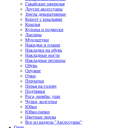
Гавайские ожерелья
Другие аксессуары
Зонты декоративные
Корсет с крыльями
Крылья
Кулоны и подвески
Лысины
Мундштуки
Накидки и плащи
Накладки на обувь
Накладные ногти
Накладные ресницы
Обувь
Оружие
Очки
Перчатки
Перья на голову
Подтяжки
Рога, нимбы, уши
Чулки, колготки
Юбки
Юбки-пачки
Цветные линзы
Все из раздела "Аксессуары"
Грим