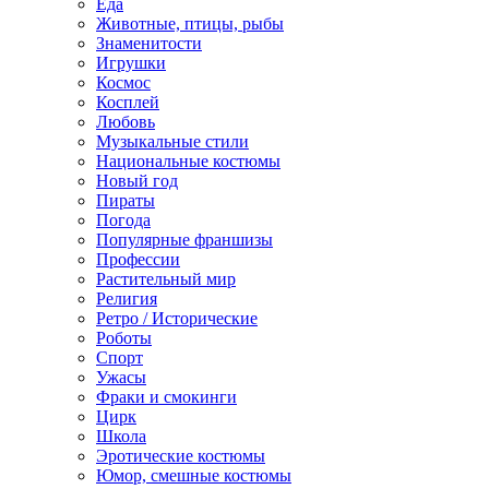
Еда
Животные, птицы, рыбы
Знаменитости
Игрушки
Космос
Косплей
Любовь
Музыкальные стили
Национальные костюмы
Новый год
Пираты
Погода
Популярные франшизы
Профессии
Растительный мир
Религия
Ретро / Исторические
Роботы
Спорт
Ужасы
Фраки и смокинги
Цирк
Школа
Эротические костюмы
Юмор, смешные костюмы