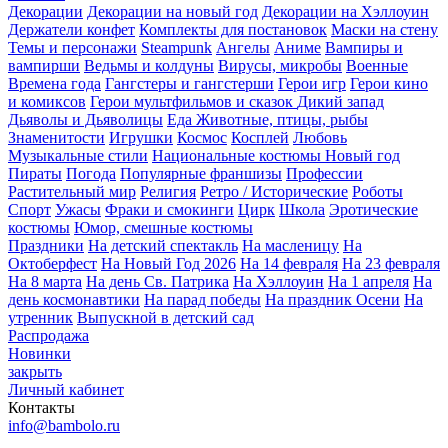
Декорации
Декорации на новый год
Декорации на Хэллоуин
Держатели конфет
Комплекты для постановок
Маски на стену
Темы и персонажи
Steampunk
Ангелы
Аниме
Вампиры и
вампирши
Ведьмы и колдуны
Вирусы, микробы
Военные
Времена года
Гангстеры и гангстерши
Герои игр
Герои кино
и комиксов
Герои мультфильмов и сказок
Дикий запад
Дьяволы и Дьяволицы
Еда
Животные, птицы, рыбы
Знаменитости
Игрушки
Космос
Косплей
Любовь
Музыкальные стили
Национальные костюмы
Новый год
Пираты
Погода
Популярные франшизы
Профессии
Растительный мир
Религия
Ретро / Исторические
Роботы
Спорт
Ужасы
Фраки и смокинги
Цирк
Школа
Эротические
костюмы
Юмор, смешные костюмы
Праздники
На детский спектакль
На масленицу
На
Октоберфест
На Новый Год 2026
На 14 февраля
На 23 февраля
На 8 марта
На день Св. Патрика
На Хэллоуин
На 1 апреля
На
день космонавтики
На парад победы
На праздник Осени
На
утренник
Выпускной в детский сад
Распродажа
Новинки
закрыть
Личный кабинет
Контакты
info@bambolo.ru