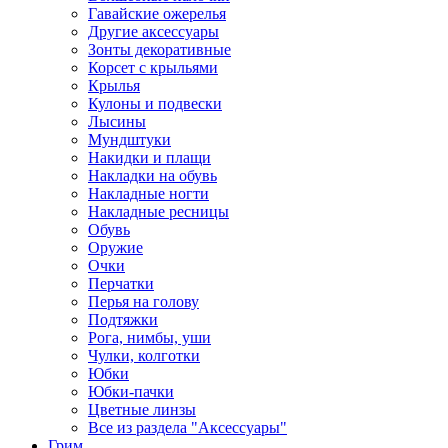
Гавайские ожерелья
Другие аксессуары
Зонты декоративные
Корсет с крыльями
Крылья
Кулоны и подвески
Лысины
Мундштуки
Накидки и плащи
Накладки на обувь
Накладные ногти
Накладные ресницы
Обувь
Оружие
Очки
Перчатки
Перья на голову
Подтяжки
Рога, нимбы, уши
Чулки, колготки
Юбки
Юбки-пачки
Цветные линзы
Все из раздела "Аксессуары"
Грим