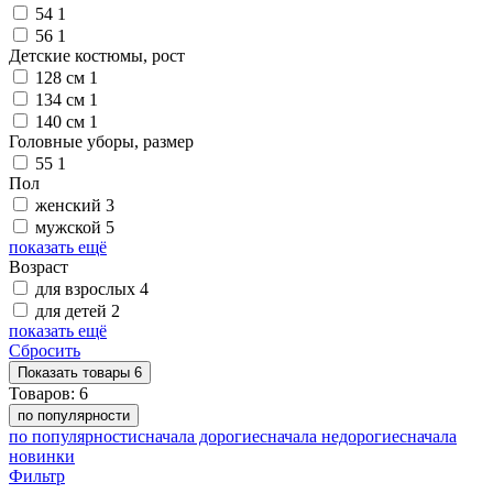
54
1
56
1
Детские костюмы, рост
128 см
1
134 см
1
140 см
1
Головные уборы, размер
55
1
Пол
женский
3
мужской
5
показать ещё
Возраст
для взрослых
4
для детей
2
показать ещё
Сбросить
Показать
товары
6
Товаров:
6
по популярности
по популярности
сначала дорогие
сначала недорогие
сначала
новинки
Фильтр