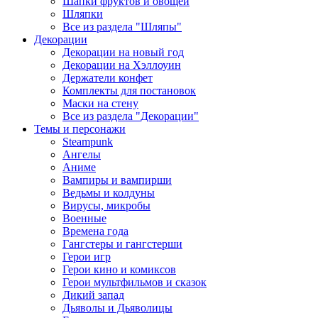
Шапки фруктов и овощей
Шляпки
Все из раздела "Шляпы"
Декорации
Декорации на новый год
Декорации на Хэллоуин
Держатели конфет
Комплекты для постановок
Маски на стену
Все из раздела "Декорации"
Темы и персонажи
Steampunk
Ангелы
Аниме
Вампиры и вампирши
Ведьмы и колдуны
Вирусы, микробы
Военные
Времена года
Гангстеры и гангстерши
Герои игр
Герои кино и комиксов
Герои мультфильмов и сказок
Дикий запад
Дьяволы и Дьяволицы