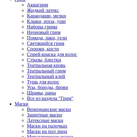
Аквагрим
Жидкий латекс
Карандаши, мелки
Клыки, носы, уши
Наборы грима
Неоновый грим
Помада, лаки, гели
Светящийся грим
Спонжи, кисти
Спрей-краска для волос
Стразы, блестки
Театральная кровь
Театральный грим
Театральный клей
Тушь для волос
Усы, бороды, брови
Шрамы, раны
Все из раздела "Грим"
Маски
Венецианские маски
Защитные маски
Латексные маски
Маски на палочках
Маски на пол лица
Металлические маски