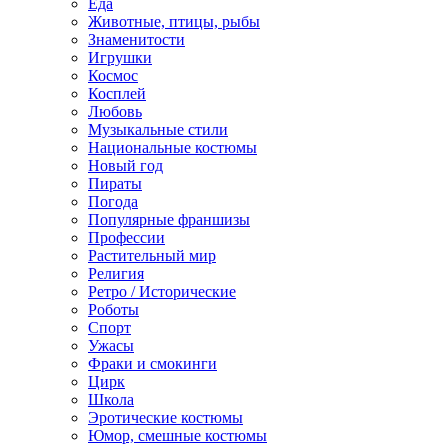
Еда
Животные, птицы, рыбы
Знаменитости
Игрушки
Космос
Косплей
Любовь
Музыкальные стили
Национальные костюмы
Новый год
Пираты
Погода
Популярные франшизы
Профессии
Растительный мир
Религия
Ретро / Исторические
Роботы
Спорт
Ужасы
Фраки и смокинги
Цирк
Школа
Эротические костюмы
Юмор, смешные костюмы