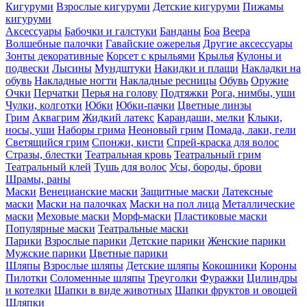
Кигуруми
Взрослые кигуруми
Детские кигуруми
Пижамы
кигуруми
Аксессуары
Бабочки и галстуки
Банданы
Боа
Веера
Волшебные палочки
Гавайские ожерелья
Другие аксессуары
Зонты декоративные
Корсет с крыльями
Крылья
Кулоны и
подвески
Лысины
Мундштуки
Накидки и плащи
Накладки на
обувь
Накладные ногти
Накладные ресницы
Обувь
Оружие
Очки
Перчатки
Перья на голову
Подтяжки
Рога, нимбы, уши
Чулки, колготки
Юбки
Юбки-пачки
Цветные линзы
Грим
Аквагрим
Жидкий латекс
Карандаши, мелки
Клыки,
носы, уши
Наборы грима
Неоновый грим
Помада, лаки, гели
Светящийся грим
Спонжи, кисти
Спрей-краска для волос
Стразы, блестки
Театральная кровь
Театральный грим
Театральный клей
Тушь для волос
Усы, бороды, брови
Шрамы, раны
Маски
Венецианские маски
Защитные маски
Латексные
маски
Маски на палочках
Маски на пол лица
Металлические
маски
Меховые маски
Морф-маски
Пластиковые маски
Популярные маски
Театральные маски
Парики
Взрослые парики
Детские парики
Женские парики
Мужские парики
Цветные парики
Шляпы
Взрослые шляпы
Детские шляпы
Кокошники
Короны
Пилотки
Соломенные шляпы
Треуголки
Фуражки
Цилиндры
и котелки
Шапки в виде животных
Шапки фруктов и овощей
Шляпки