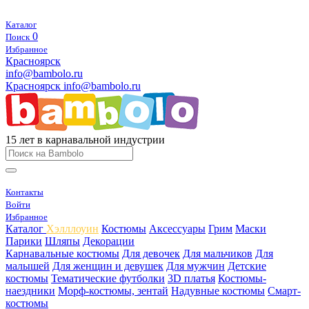
Каталог
0
Поиск
Избранное
Красноярск
info@bambolo.ru
Красноярск
info@bambolo.ru
15 лет в карнавальной индустрии
Контакты
Войти
Избранное
Каталог
Хэлллоуин
Костюмы
Аксессуары
Грим
Маски
Парики
Шляпы
Декорации
Карнавальные костюмы
Для девочек
Для мальчиков
Для
малышей
Для женщин и девушек
Для мужчин
Детские
костюмы
Тематические футболки
3D платья
Костюмы-
наездники
Морф-костюмы, зентай
Надувные костюмы
Смарт-
костюмы