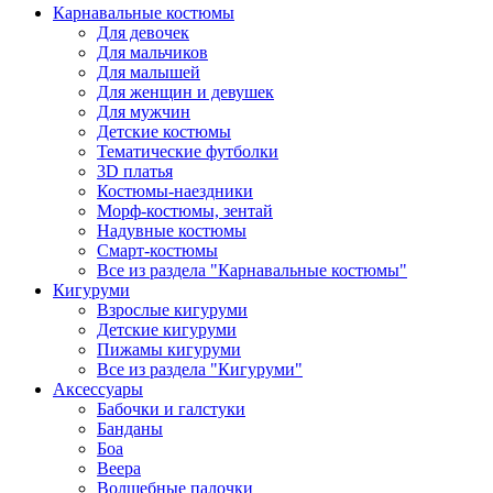
Карнавальные костюмы
Для девочек
Для мальчиков
Для малышей
Для женщин и девушек
Для мужчин
Детские костюмы
Тематические футболки
3D платья
Костюмы-наездники
Морф-костюмы, зентай
Надувные костюмы
Смарт-костюмы
Все из раздела "Карнавальные костюмы"
Кигуруми
Взрослые кигуруми
Детские кигуруми
Пижамы кигуруми
Все из раздела "Кигуруми"
Аксессуары
Бабочки и галстуки
Банданы
Боа
Веера
Волшебные палочки