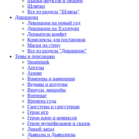
Шапки фруктов и овощей
Шляпки
Все из раздела "Шляпы"
Декорации
Декорации на новый год
Декорации на Хэллоуин
Держатели конфет
Комплекты для постановок
Маски на стену
Все из раздела "Декорации"
Темы и персонажи
Steampunk
Ангелы
Аниме
Вампиры и вампирши
Ведьмы и колдуны
Вирусы, микробы
Военные
Времена года
Гангстеры и гангстерши
Герои игр
Герои кино и комиксов
Герои мультфильмов и сказок
Дикий запад
Дьяволы и Дьяволицы