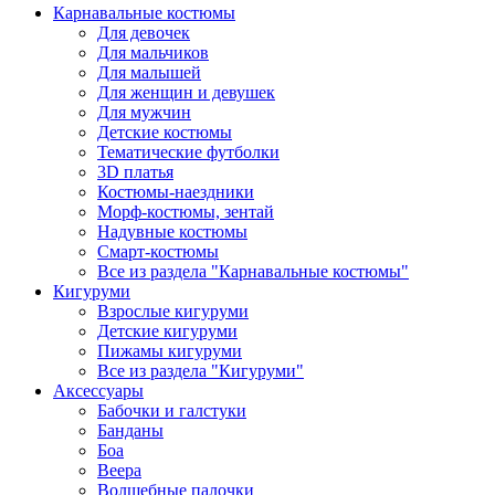
Карнавальные костюмы
Для девочек
Для мальчиков
Для малышей
Для женщин и девушек
Для мужчин
Детские костюмы
Тематические футболки
3D платья
Костюмы-наездники
Морф-костюмы, зентай
Надувные костюмы
Смарт-костюмы
Все из раздела "Карнавальные костюмы"
Кигуруми
Взрослые кигуруми
Детские кигуруми
Пижамы кигуруми
Все из раздела "Кигуруми"
Аксессуары
Бабочки и галстуки
Банданы
Боа
Веера
Волшебные палочки