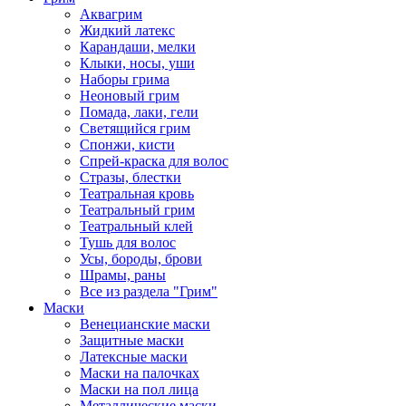
Аквагрим
Жидкий латекс
Карандаши, мелки
Клыки, носы, уши
Наборы грима
Неоновый грим
Помада, лаки, гели
Светящийся грим
Спонжи, кисти
Спрей-краска для волос
Стразы, блестки
Театральная кровь
Театральный грим
Театральный клей
Тушь для волос
Усы, бороды, брови
Шрамы, раны
Все из раздела "Грим"
Маски
Венецианские маски
Защитные маски
Латексные маски
Маски на палочках
Маски на пол лица
Металлические маски