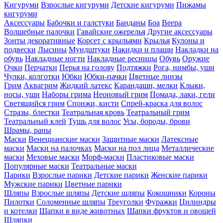
Кигуруми
Взрослые кигуруми
Детские кигуруми
Пижамы
кигуруми
Аксессуары
Бабочки и галстуки
Банданы
Боа
Веера
Волшебные палочки
Гавайские ожерелья
Другие аксессуары
Зонты декоративные
Корсет с крыльями
Крылья
Кулоны и
подвески
Лысины
Мундштуки
Накидки и плащи
Накладки на
обувь
Накладные ногти
Накладные ресницы
Обувь
Оружие
Очки
Перчатки
Перья на голову
Подтяжки
Рога, нимбы, уши
Чулки, колготки
Юбки
Юбки-пачки
Цветные линзы
Грим
Аквагрим
Жидкий латекс
Карандаши, мелки
Клыки,
носы, уши
Наборы грима
Неоновый грим
Помада, лаки, гели
Светящийся грим
Спонжи, кисти
Спрей-краска для волос
Стразы, блестки
Театральная кровь
Театральный грим
Театральный клей
Тушь для волос
Усы, бороды, брови
Шрамы, раны
Маски
Венецианские маски
Защитные маски
Латексные
маски
Маски на палочках
Маски на пол лица
Металлические
маски
Меховые маски
Морф-маски
Пластиковые маски
Популярные маски
Театральные маски
Парики
Взрослые парики
Детские парики
Женские парики
Мужские парики
Цветные парики
Шляпы
Взрослые шляпы
Детские шляпы
Кокошники
Короны
Пилотки
Соломенные шляпы
Треуголки
Фуражки
Цилиндры
и котелки
Шапки в виде животных
Шапки фруктов и овощей
Шляпки