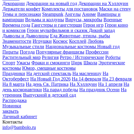
Декорации
Декорации на новый год
Декорации на Хэллоуин
Держатели конфет
Комплекты для постановок
Маски на стену
Темы и персонажи
Steampunk
Ангелы
Аниме
Вампиры и
вампирши
Ведьмы и колдуны
Вирусы, микробы
Военные
Времена года
Гангстеры и гангстерши
Герои игр
Герои кино
и комиксов
Герои мультфильмов и сказок
Дикий запад
Дьяволы и Дьяволицы
Еда
Животные, птицы, рыбы
Знаменитости
Игрушки
Космос
Косплей
Любовь
Музыкальные стили
Национальные костюмы
Новый год
Пираты
Погода
Популярные франшизы
Профессии
Растительный мир
Религия
Ретро / Исторические
Роботы
Спорт
Ужасы
Фраки и смокинги
Цирк
Школа
Эротические
костюмы
Юмор, смешные костюмы
Праздники
На детский спектакль
На масленицу
На
Октоберфест
На Новый Год 2026
На 14 февраля
На 23 февраля
На 8 марта
На день Св. Патрика
На Хэллоуин
На 1 апреля
На
день космонавтики
На парад победы
На праздник Осени
На
утренник
Выпускной в детский сад
Распродажа
Новинки
закрыть
Личный кабинет
Контакты
info@bambolo.ru