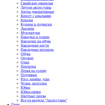
Гавайские ожерелья
Другие аксессуары
Зонты декоративные
Корсет с крыльями
Крылья
Кулоны и подвески
Лысины
Мундштуки
Накидки и плащи
Накладки на обувь
Накладные ногти
Накладные ресницы
Обувь
Оружие
Очки
Перчатки
Перья на голову
Подтяжки
Рога, нимбы, уши
Чулки, колготки
Юбки
Юбки-пачки
Цветные линзы
Все из раздела "Аксессуары"
Грим