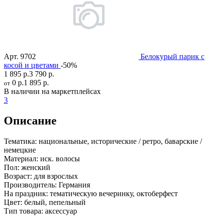
Арт.
9702
Белокурый парик с
косой и цветами
-50%
1 895 р.
3 790 р.
0 р.
1 895 р.
от
В наличии на маркетплейсах
3
Описание
Тематика:
национальные, исторические / ретро, баварские /
немецкие
Материал:
иск. волосы
Пол:
женский
Возраст:
для взрослых
Производитель:
Германия
На праздник:
тематическую вечеринку, октоберфест
Цвет:
белый, пепельный
Тип товара:
аксессуар