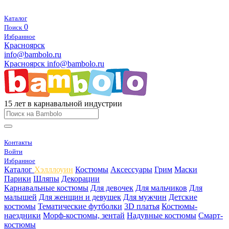
Каталог
0
Поиск
Избранное
Красноярск
info@bambolo.ru
Красноярск
info@bambolo.ru
15 лет в карнавальной индустрии
Контакты
Войти
Избранное
Каталог
Хэлллоуин
Костюмы
Аксессуары
Грим
Маски
Парики
Шляпы
Декорации
Карнавальные костюмы
Для девочек
Для мальчиков
Для
малышей
Для женщин и девушек
Для мужчин
Детские
костюмы
Тематические футболки
3D платья
Костюмы-
наездники
Морф-костюмы, зентай
Надувные костюмы
Смарт-
костюмы