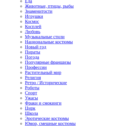
Еда
Животные, птицы, рыбы
Знаменитости
Игрушки
Космос
Косплей
Любовь
Музыкальные стили
Национальные костюмы
Новый год
Пираты
Погода
Популярные франшизы
Профессии
Растительный мир
Религия
Ретро / Исторические
Роботы
Спорт
Ужасы
Фраки и смокинги
Цирк
Школа
Эротические костюмы
Юмор, смешные костюмы