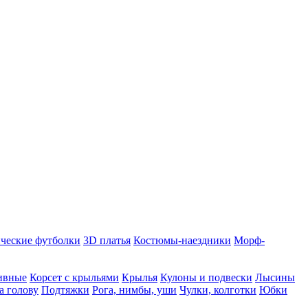
ческие футболки
3D платья
Костюмы-наездники
Морф-
ивные
Корсет с крыльями
Крылья
Кулоны и подвески
Лысины
а голову
Подтяжки
Рога, нимбы, уши
Чулки, колготки
Юбки