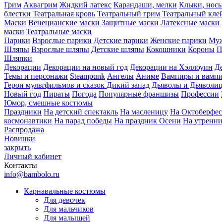
Грим
Аквагрим
Жидкий латекс
Карандаши, мелки
Клыки, нос
блестки
Театральная кровь
Театральный грим
Театральный кле
Маски
Венецианские маски
Защитные маски
Латексные маски
маски
Театральные маски
Парики
Взрослые парики
Детские парики
Женские парики
Муж
Шляпы
Взрослые шляпы
Детские шляпы
Кокошники
Короны
П
Шляпки
Декорации
Декорации на новый год
Декорации на Хэллоуин
Д
Темы и персонажи
Steampunk
Ангелы
Аниме
Вампиры и вамп
Герои мультфильмов и сказок
Дикий запад
Дьяволы и Дьяволи
Новый год
Пираты
Погода
Популярные франшизы
Профессии
Юмор, смешные костюмы
Праздники
На детский спектакль
На масленицу
На Октоберфес
космонавтики
На парад победы
На праздник Осени
На утренн
Распродажа
Новинки
закрыть
Личный кабинет
Контакты
info@bambolo.ru
Карнавальные костюмы
Для девочек
Для мальчиков
Для малышей