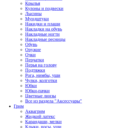
Крылья
Кулоны и подвески
Лысины
Мундштуки
Накидки и плащи
Накладки на обувь
Накладные ногти
Накладные ресницы
Обувь
Оружие
Очки
Перчатки
Перья на голову
Подтяжки
Рога, нимбы, уши
Чулки, колготки
Юбки
Юбки-пачки
Цветные линзы
Все из раздела "Аксессуары"
Грим
Аквагрим
Жидкий латекс
Карандаши, мелки
Клыки, носы, уши