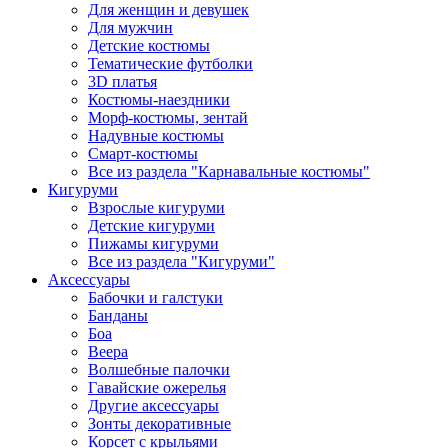
Для женщин и девушек
Для мужчин
Детские костюмы
Тематические футболки
3D платья
Костюмы-наездники
Морф-костюмы, зентай
Надувные костюмы
Смарт-костюмы
Все из раздела "Карнавальные костюмы"
Кигуруми
Взрослые кигуруми
Детские кигуруми
Пижамы кигуруми
Все из раздела "Кигуруми"
Аксессуары
Бабочки и галстуки
Банданы
Боа
Веера
Волшебные палочки
Гавайские ожерелья
Другие аксессуары
Зонты декоративные
Корсет с крыльями