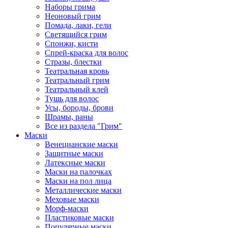
Наборы грима
Неоновый грим
Помада, лаки, гели
Светящийся грим
Спонжи, кисти
Спрей-краска для волос
Стразы, блестки
Театральная кровь
Театральный грим
Театральный клей
Тушь для волос
Усы, бороды, брови
Шрамы, раны
Все из раздела "Грим"
Маски
Венецианские маски
Защитные маски
Латексные маски
Маски на палочках
Маски на пол лица
Металлические маски
Меховые маски
Морф-маски
Пластиковые маски
Популярные маски