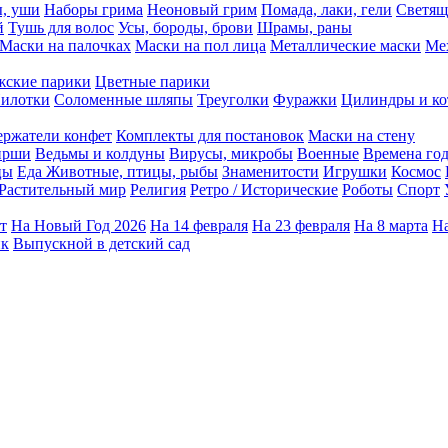
ы, уши
Наборы грима
Неоновый грим
Помада, лаки, гели
Светящ
й
Тушь для волос
Усы, бороды, брови
Шрамы, раны
Маски на палочках
Маски на пол лица
Металлические маски
Ме
ские парики
Цветные парики
илотки
Соломенные шляпы
Треуголки
Фуражки
Цилиндры и ко
ержатели конфет
Комплекты для постановок
Маски на стену
ирши
Ведьмы и колдуны
Вирусы, микробы
Военные
Времена го
цы
Еда
Животные, птицы, рыбы
Знаменитости
Игрушки
Космос
Растительный мир
Религия
Ретро / Исторические
Роботы
Спорт
т
На Новый Год 2026
На 14 февраля
На 23 февраля
На 8 марта
На
ик
Выпускной в детский сад