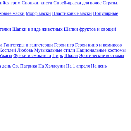
ийся грим
Спонжи, кисти
Спрей-краска для волос
Стразы,
ховые маски
Морф-маски
Пластиковые маски
Популярные
телки
Шапки в виде животных
Шапки фруктов и овощей
да
Гангстеры и гангстерши
Герои игр
Герои кино и комиксов
Косплей
Любовь
Музыкальные стили
Национальные костюмы
Ужасы
Фраки и смокинги
Цирк
Школа
Эротические костюмы
 день Св. Патрика
На Хэллоуин
На 1 апреля
На день