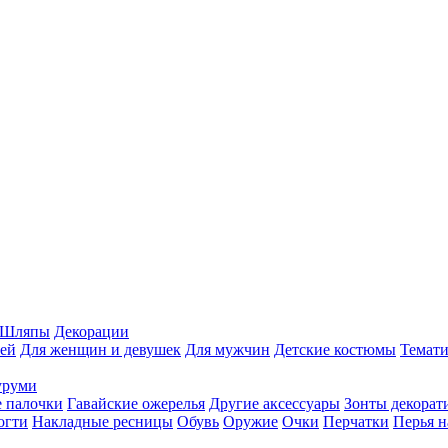
Шляпы
Декорации
ей
Для женщин и девушек
Для мужчин
Детские костюмы
Темати
уруми
 палочки
Гавайские ожерелья
Другие аксессуары
Зонты декорат
огти
Накладные ресницы
Обувь
Оружие
Очки
Перчатки
Перья н