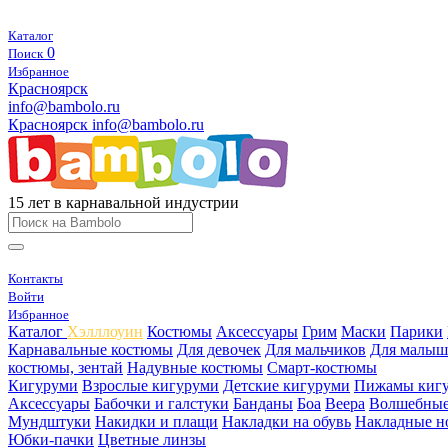
Каталог
0
Поиск
Избранное
Красноярск
info@bambolo.ru
Красноярск
info@bambolo.ru
15 лет в карнавальной индустрии
Контакты
Войти
Избранное
Каталог
Хэлллоуин
Костюмы
Аксессуары
Грим
Маски
Парики
Карнавальные костюмы
Для девочек
Для мальчиков
Для малыш
костюмы, зентай
Надувные костюмы
Смарт-костюмы
Кигуруми
Взрослые кигуруми
Детские кигуруми
Пижамы киг
Аксессуары
Бабочки и галстуки
Банданы
Боа
Веера
Волшебные
Мундштуки
Накидки и плащи
Накладки на обувь
Накладные н
Юбки-пачки
Цветные линзы