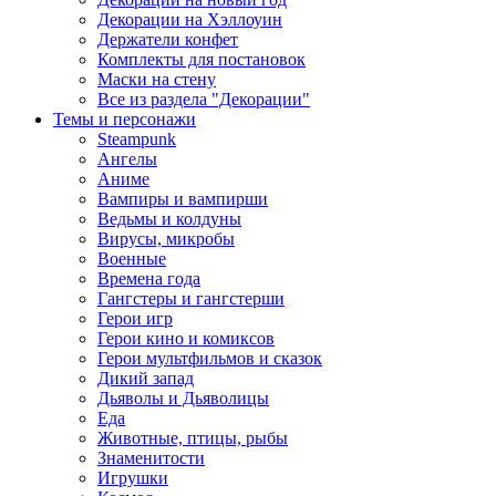
Декорации на Хэллоуин
Держатели конфет
Комплекты для постановок
Маски на стену
Все из раздела "Декорации"
Темы и персонажи
Steampunk
Ангелы
Аниме
Вампиры и вампирши
Ведьмы и колдуны
Вирусы, микробы
Военные
Времена года
Гангстеры и гангстерши
Герои игр
Герои кино и комиксов
Герои мультфильмов и сказок
Дикий запад
Дьяволы и Дьяволицы
Еда
Животные, птицы, рыбы
Знаменитости
Игрушки