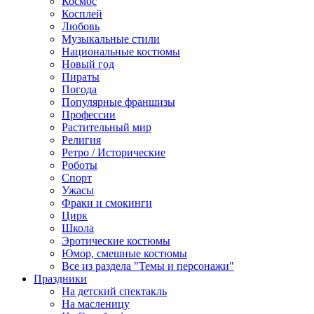
Космос
Косплей
Любовь
Музыкальные стили
Национальные костюмы
Новый год
Пираты
Погода
Популярные франшизы
Профессии
Растительный мир
Религия
Ретро / Исторические
Роботы
Спорт
Ужасы
Фраки и смокинги
Цирк
Школа
Эротические костюмы
Юмор, смешные костюмы
Все из раздела "Темы и персонажи"
Праздники
На детский спектакль
На масленицу