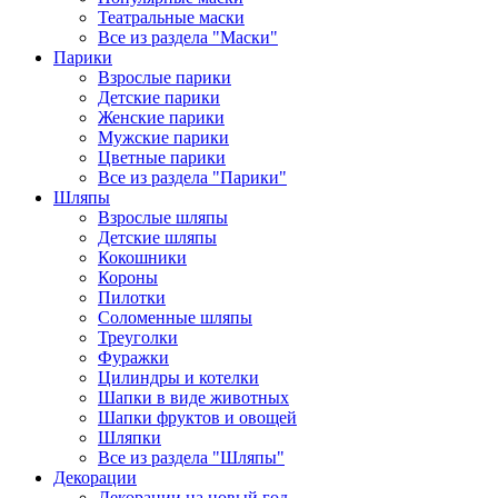
Театральные маски
Все из раздела "Маски"
Парики
Взрослые парики
Детские парики
Женские парики
Мужские парики
Цветные парики
Все из раздела "Парики"
Шляпы
Взрослые шляпы
Детские шляпы
Кокошники
Короны
Пилотки
Соломенные шляпы
Треуголки
Фуражки
Цилиндры и котелки
Шапки в виде животных
Шапки фруктов и овощей
Шляпки
Все из раздела "Шляпы"
Декорации
Декорации на новый год