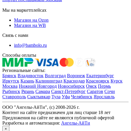
Мы на маркетплейсах
Магазин на Ozon
Магазин на WB
Связь с нами
info@bambolo.ru
Способы оплаты
Региональные сайты:
Брянск
Владивосток
Волгоград
Воронеж
Екатеринбург
Иркутск
Казань
Калининград
Краснодар
Красноярск
Курск
Москва
Нижний Новгород
Новосибирск
Омск
Пермь
Рыбинск
Рязань
Самара
Санкт-Петербург
Саратов
Сочи
Ставрополь
Сыктывкар
Тула
Уфа
Челябинск
Ярославль
ООО "Ангелы-АйТи", (c) 2008-2026 г.
Контент на сайте предназначен для лиц старше 18 лет
Предложения на сайте не являются публичной офертой
Разработка и автоматизация:
Ангелы-АйТи
×