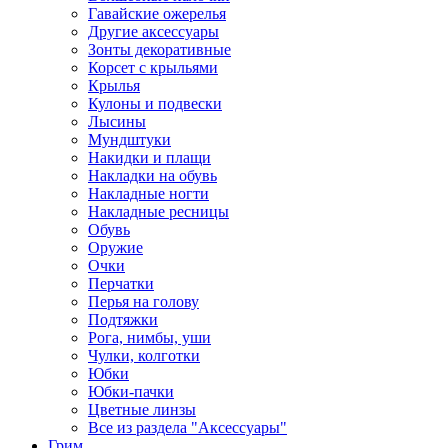
Гавайские ожерелья
Другие аксессуары
Зонты декоративные
Корсет с крыльями
Крылья
Кулоны и подвески
Лысины
Мундштуки
Накидки и плащи
Накладки на обувь
Накладные ногти
Накладные ресницы
Обувь
Оружие
Очки
Перчатки
Перья на голову
Подтяжки
Рога, нимбы, уши
Чулки, колготки
Юбки
Юбки-пачки
Цветные линзы
Все из раздела "Аксессуары"
Грим