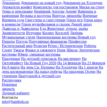
Декорации
Декорации на новый год
Декорации на Хэллоуин
Держатели конфет
Комплекты для постановок
Маски на стену
Темы и персонажи
Steampunk
Ангелы
Аниме
Вампиры и
вампирши
Ведьмы и колдуны
Вирусы, микробы
Военные
Времена года
Гангстеры и гангстерши
Герои игр
Герои кино
и комиксов
Герои мультфильмов и сказок
Дикий запад
Дьяволы и Дьяволицы
Еда
Животные, птицы, рыбы
Знаменитости
Игрушки
Космос
Косплей
Любовь
Музыкальные стили
Национальные костюмы
Новый год
Пираты
Погода
Популярные франшизы
Профессии
Растительный мир
Религия
Ретро / Исторические
Роботы
Спорт
Ужасы
Фраки и смокинги
Цирк
Школа
Эротические
костюмы
Юмор, смешные костюмы
Праздники
На детский спектакль
На масленицу
На
Октоберфест
На Новый Год 2026
На 14 февраля
На 23 февраля
На 8 марта
На день Св. Патрика
На Хэллоуин
На 1 апреля
На
день космонавтики
На парад победы
На праздник Осени
На
утренник
Выпускной в детский сад
Распродажа
Новинки
закрыть
Личный кабинет
Контакты
info@bambolo.ru