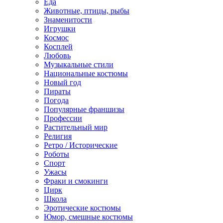
Еда
Животные, птицы, рыбы
Знаменитости
Игрушки
Космос
Косплей
Любовь
Музыкальные стили
Национальные костюмы
Новый год
Пираты
Погода
Популярные франшизы
Профессии
Растительный мир
Религия
Ретро / Исторические
Роботы
Спорт
Ужасы
Фраки и смокинги
Цирк
Школа
Эротические костюмы
Юмор, смешные костюмы