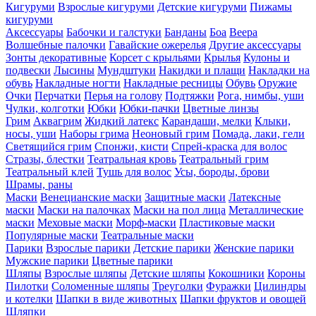
Кигуруми
Взрослые кигуруми
Детские кигуруми
Пижамы
кигуруми
Аксессуары
Бабочки и галстуки
Банданы
Боа
Веера
Волшебные палочки
Гавайские ожерелья
Другие аксессуары
Зонты декоративные
Корсет с крыльями
Крылья
Кулоны и
подвески
Лысины
Мундштуки
Накидки и плащи
Накладки на
обувь
Накладные ногти
Накладные ресницы
Обувь
Оружие
Очки
Перчатки
Перья на голову
Подтяжки
Рога, нимбы, уши
Чулки, колготки
Юбки
Юбки-пачки
Цветные линзы
Грим
Аквагрим
Жидкий латекс
Карандаши, мелки
Клыки,
носы, уши
Наборы грима
Неоновый грим
Помада, лаки, гели
Светящийся грим
Спонжи, кисти
Спрей-краска для волос
Стразы, блестки
Театральная кровь
Театральный грим
Театральный клей
Тушь для волос
Усы, бороды, брови
Шрамы, раны
Маски
Венецианские маски
Защитные маски
Латексные
маски
Маски на палочках
Маски на пол лица
Металлические
маски
Меховые маски
Морф-маски
Пластиковые маски
Популярные маски
Театральные маски
Парики
Взрослые парики
Детские парики
Женские парики
Мужские парики
Цветные парики
Шляпы
Взрослые шляпы
Детские шляпы
Кокошники
Короны
Пилотки
Соломенные шляпы
Треуголки
Фуражки
Цилиндры
и котелки
Шапки в виде животных
Шапки фруктов и овощей
Шляпки