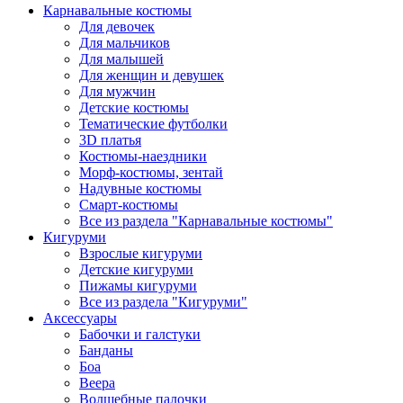
Карнавальные костюмы
Для девочек
Для мальчиков
Для малышей
Для женщин и девушек
Для мужчин
Детские костюмы
Тематические футболки
3D платья
Костюмы-наездники
Морф-костюмы, зентай
Надувные костюмы
Смарт-костюмы
Все из раздела "Карнавальные костюмы"
Кигуруми
Взрослые кигуруми
Детские кигуруми
Пижамы кигуруми
Все из раздела "Кигуруми"
Аксессуары
Бабочки и галстуки
Банданы
Боа
Веера
Волшебные палочки