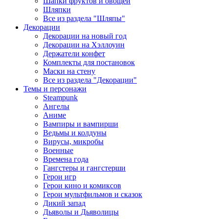
Шапки фруктов и овощей
Шляпки
Все из раздела "Шляпы"
Декорации
Декорации на новый год
Декорации на Хэллоуин
Держатели конфет
Комплекты для постановок
Маски на стену
Все из раздела "Декорации"
Темы и персонажи
Steampunk
Ангелы
Аниме
Вампиры и вампирши
Ведьмы и колдуны
Вирусы, микробы
Военные
Времена года
Гангстеры и гангстерши
Герои игр
Герои кино и комиксов
Герои мультфильмов и сказок
Дикий запад
Дьяволы и Дьяволицы