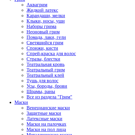
Аквагрим
Жидкий латекс
Карандаши, мелки
Клыки, носы, уши
Наборы грима
Неоновый грим
Помада, лаки, гели
Светящийся грим
Спонжи, кисти
Спрей-краска для волос
Стразы, блестки
Театральная кровь
Театральный грим
Театральный клей
Тушь для волос
Усы, бороды, брови
Шрамы, раны
Все из раздела "Грим"
Маски
Венецианские маски
Защитные маски
Латексные маски
Маски на палочках
Маски на пол лица
Металлические маски