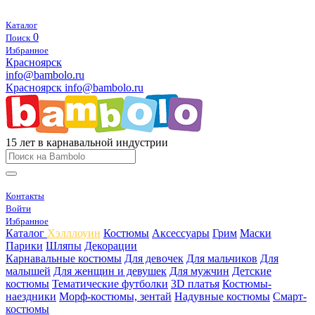
Каталог
0
Поиск
Избранное
Красноярск
info@bambolo.ru
Красноярск
info@bambolo.ru
15 лет в карнавальной индустрии
Контакты
Войти
Избранное
Каталог
Хэлллоуин
Костюмы
Аксессуары
Грим
Маски
Парики
Шляпы
Декорации
Карнавальные костюмы
Для девочек
Для мальчиков
Для
малышей
Для женщин и девушек
Для мужчин
Детские
костюмы
Тематические футболки
3D платья
Костюмы-
наездники
Морф-костюмы, зентай
Надувные костюмы
Смарт-
костюмы